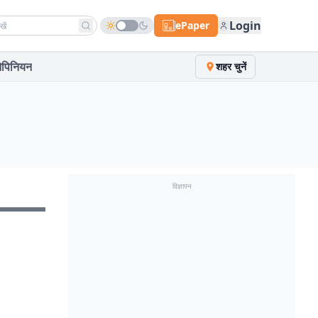
h news
Login
ePaper
पिनियन
शहर चुनें
विज्ञापन