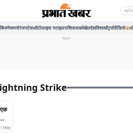
Searc
बिजनेस
मनोरंजन
टेक
ऑटो
लाइफ स्टाइल
राशिफल
धर्म
खेल
देश
विश्व
शॉर्ट्स
वीडियो
ओ
विज्ञापन
ightning Strike
े एक
21 May