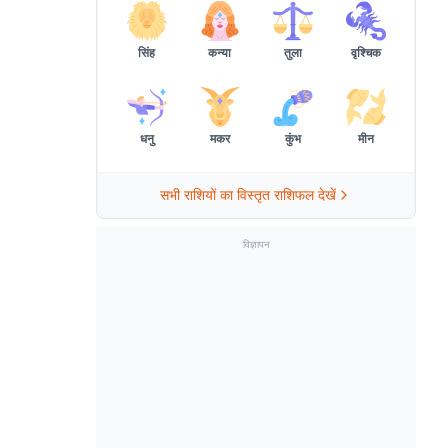
सिंह
कन्या
तुला
वृश्चिक
धनु
मकर
कुंभ
मीन
सभी राशियों का विस्तृत राशिफल देखें
विज्ञापन