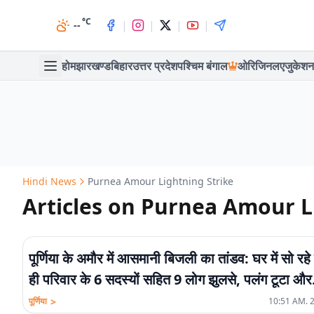
°C
|
|
|
|
--
होम
झारखण्ड
बिहार
उत्तर प्रदेश
पश्चिम बंगाल
ओरिजिनल
एजुकेशन
Hindi News
Purnea Amour Lightning Strike
Articles on Purnea Amour L
पूर्णिया के अमौर में आसमानी बिजली का तांडव: घर में सो रह
ही परिवार के 6 सदस्यों सहित 9 लोग झुलसे, पलंग टूटा और
कपड़ों में लगी आग
>
पूर्णिया
10:51 AM. 