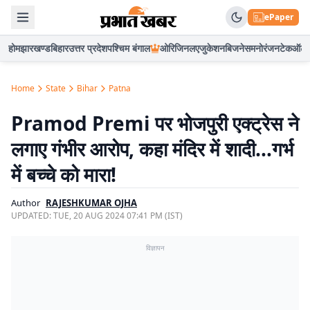
ePaper
होम
झारखण्ड
बिहार
उत्तर प्रदेश
पश्चिम बंगाल
ओरिजिनल
एजुकेशन
बिजनेस
मनोरंजन
टेक
ऑटो
Home
State
Bihar
Patna
Pramod Premi पर भोजपुरी एक्ट्रेस ने
लगाए गंभीर आरोप, कहा मंदिर में शादी…गर्भ
में बच्चे को मारा!
Author
RAJESHKUMAR OJHA
UPDATED:
TUE, 20 AUG 2024 07:41 PM (IST)
विज्ञापन