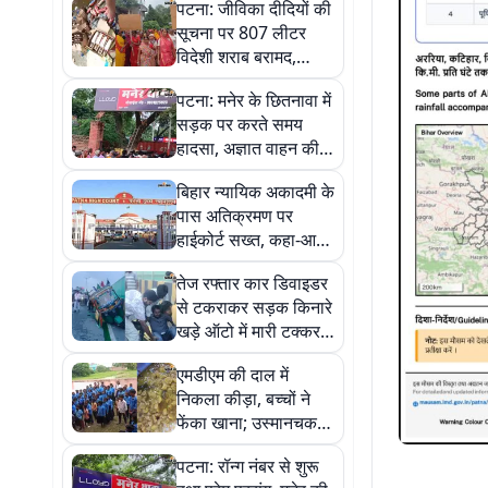
पटना: जीविका दीदियों की
सूचना पर 807 लीटर
विदेशी शराब बरामद,
माफियाओं में हड़कंप
पटना: मनेर के छितनावा में
सड़क पर करते समय
हादसा, अज्ञात वाहन की
चपेट में ओन से किशोर की
बिहार न्यायिक अकादमी के
मौत
पास अतिक्रमण पर
हाईकोर्ट सख्त, कहा-आप
ही मुश्किल खड़ी करते हैं व
तेज रफ्तार कार डिवाइडर
फिर उसी के पीछे भागते हैं
से टकराकर सड़क किनारे
खड़े ऑटो में मारी टक्कर,
चालक समेत पांच घायल
एमडीएम की दाल में
निकला कीड़ा, बच्चों ने
फेंका खाना; उस्मानचक
मध्य विद्यालय में
पटना: रॉन्ग नंबर से शुरू
अभिभावकों का हंगामा