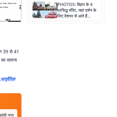
PHOTOS: बिहार के 4
की कहानी, तस्वीरों में देखिए
प्रसिद्ध मंदिर, जहां दर्शन के
लिए देशभर से आते हैं
श्रद्धालु, जानिए इनकी
खासियत
ान 39 से 41
ी का सामना
ुर्वेदिक
ाजवंशी नगर