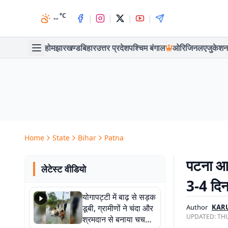
°C
|
|
|
|
--
होम
झारखण्ड
बिहार
उत्तर प्रदेश
पश्चिम बंगाल
ओरिजिनल
एजुकेशन
Home
State
Bihar
Patna
पटना आन
लेटेस्ट वीडियो
3-4 दिन
योगापट्टी में बाढ़ से सड़क
डूबी, ग्रामीणों ने चंदा और
Author
KAR
UPDATED:
THU
श्रमदान से बनाया चचरी