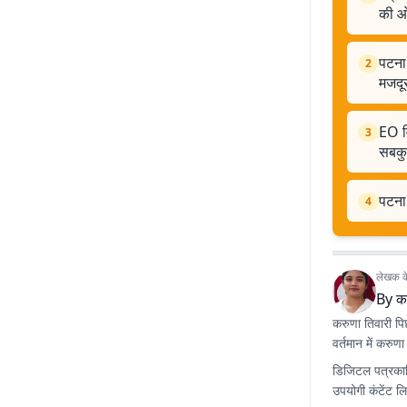
की ओ
पटना 
2
मजदूर
EO वि
3
सबकु
पटना 
4
लेखक के 
By
क
करुणा तिवारी पिछल
वर्तमान में करुण
डिजिटल पत्रकारि
उपयोगी कंटेंट ल