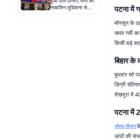
हुआ प्रेम प्रसंग, मनेर की
पटना में 
नाबालिग लुधियाना से
बरामद, जांच जारी
मॉनसून के ठह
समय गर्मी क
किसी बड़े बद
बिहार के 
बुधवार को प
डिग्री सेल्स
शेखपुरा में 
पटना में
क
मौसम विभाग
आंधी की संभ