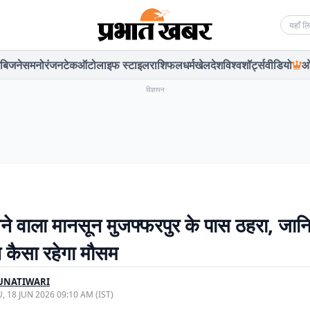
Searc
बिजनेस
मनोरंजन
टेक
ऑटो
लाइफ स्टाइल
राशिफल
धर्म
खेल
देश
विश्व
शॉर्ट्स
वीडियो
ओ
विज्ञापन
े वाला मानसून मुजफ्फरपुर के पास ठहरा, जान
 कैसा रहेगा मौसम
UNATIWARI
, 18 JUN 2026 09:10 AM (IST)