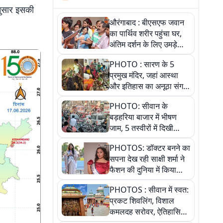
नुसार इसकी
औरंगाबाद : बीएसएफ जवान
का पार्थिव शरीर पहुंचा घर,
अंतिम दर्शन के लिए उमड़े
लोग
PHOTO : सारण के 5
प्रमुख मंदिर, जहां आस्था
और इतिहास का अनूठा संगम,
तस्वीरों में जानिए
PHOTO: सीवान के
बड़हरिया बाजार में भीषण
जाम, 5 तस्वीरों में दिखी
अव्यवस्था
PHOTOS: डॉक्टर बनने का
सपना देख रही साक्षी शर्मा ने
फैशन की दुनिया में किया
कमाल,जानिए बेगूसराय की
PHOTOS : सीवान में स्वत:
बेटी ने कैसे दी अपने सपनों
प्रकट शिवलिंग, विशाल
को उड़ान
कमलदह सरोवर, ऐतिहासिक
महेंद्रनाथ मंदिर और घंटाघर