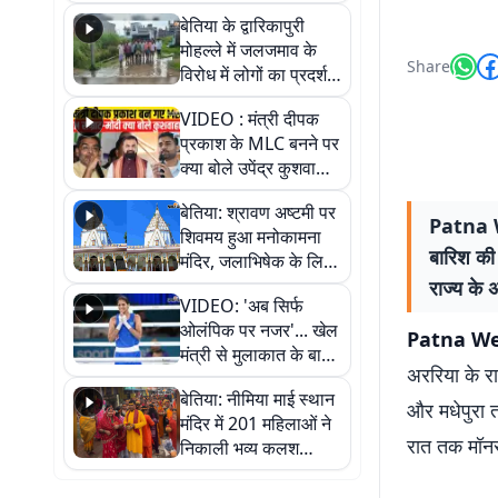
पुल
बेतिया के द्वारिकापुरी
मोहल्ले में जलजमाव के
Share
विरोध में लोगों का प्रदर्शन,
स्थायी समाधान की मांग
VIDEO : मंत्री दीपक
प्रकाश के MLC बनने पर
क्या बोले उपेंद्र कुशवाहा,
सुनिए
बेतिया: श्रावण अष्टमी पर
Patna W
शिवमय हुआ मनोकामना
बारिश की
मंदिर, जलाभिषेक के लिए
लगी लंबी कतारें
राज्य के अ
VIDEO: 'अब सिर्फ
ओलंपिक पर नजर'... खेल
Patna We
मंत्री से मुलाकात के बाद
अररिया के रा
जैसमीन लंबोरिया का बड़ा
बेतिया: नीमिया माई स्थान
बयान
और मधेपुरा 
मंदिर में 201 महिलाओं ने
रात तक मॉनसू
निकाली भव्य कलश
शोभायात्रा, शिवलिंग
प्राण-प्रतिष्ठा महोत्सव