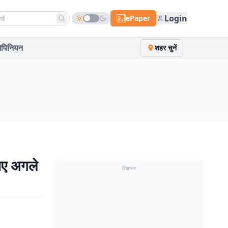
h news
Login
ePaper
पिनियन
शहर चुनें
िए अगले
विज्ञापन