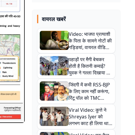
वायरल खबरें
Video: भाजपा प्रत्याशी
के पिता के सामने नोटों की
गड्डियां, वायरल वीडियो
से राजनीति में उबाल,
पहाड़ों पर मैगी बेचकर
अजित महतो बोले- TMC
होती है कितनी कमाई?
की गंदी चाल
युवक ने गल्ला दिखाया तो
नौकरी वालों के खड़े हो गए
जिंदगी में कभी RSS-BJP
कान
के लिए काम नहीं करूंगा,
रिंटू पॉल को TMC
ऑफिस में ले जाकर पीटा,
Viral Video: कुत्ते ने
Video वायरल
Shreyas Iyer को
लगभग काट ही लिया था,
न्यूजीलैंड सीरीज से पहले