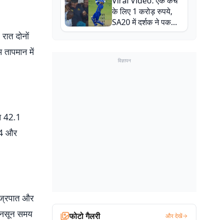
Viral Video: एक कैच
बाल-बाल बचे
के लिए 1 करोड़ रुपये,
SA20 में दर्शक ने पकड़ा
एक हाथ से गजब का कैच
रात दोनों
तापमान में
विज्ञापन
ान 42.1
0.4 और
वज्रपात और
मॉनसून समय
फोटो गैलरी
और देखें