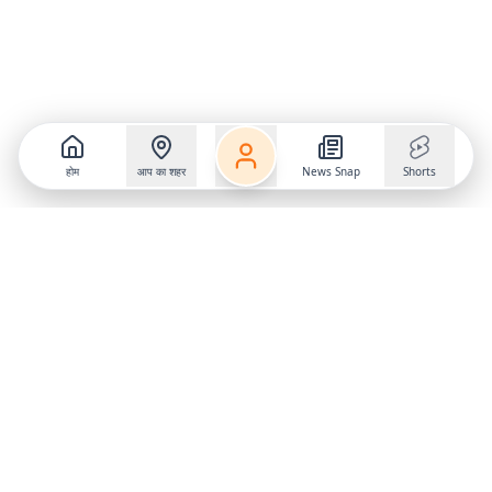
होम
आप का शहर
News Snap
Shorts
Follow us on
X
Download Mobile App