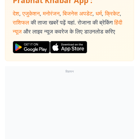
Prabhat Khabar App :
देश
,
एजुकेशन
,
मनोरंजन
,
बिजनेस अपडेट
,
धर्म
,
क्रिकेट
,
राशिफल
की ताजा खबरें पढ़ें यहां. रोजाना की ब्रेकिंग
हिंदी
न्यूज
और लाइव न्यूज कवरेज के लिए डाउनलोड करिए
विज्ञापन