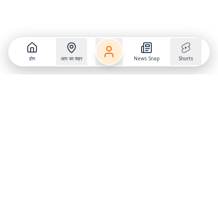
होम
आप का शहर
News Snap
Shorts
Follow us on
X
Download Mobile App
State
›
Jharkhand
›