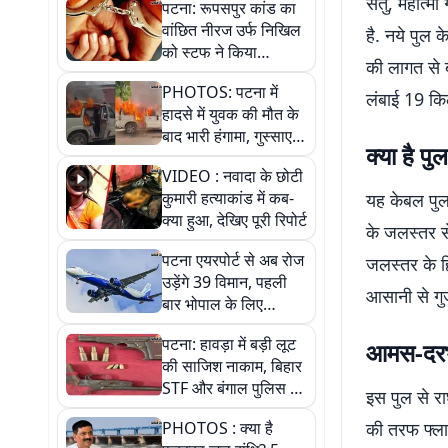
सेतु, महात्म
पटना: रूपसपुर कांड का
वांछित नीरज उर्फ निखिल
है. नये पुल 
को स्टफ ने किया
की लागत से 
गिरफ्तार, 125 पुड़िया
PHOTOS: पटना में
स्मैक जब्त
लंबाई 19 कि
हादसे में युवक की मौत के
बाद भारी हंगामा, गुस्साए
क्या है प
लोगों ने बस-पुलिस की
VIDEO : नवादा के छोटी
गाड़ियां फूंकी. फोटो में
कुमारी हत्याकांड में कब-
यह केबल पुल 
जानिए पूरी कहानी
क्या हुआ, देखिए पूरी रिपोर्ट
के जलस्तर स
पटना एयरपोर्ट से अब रोज
जलस्तर के ह
उड़ेंगे 39 विमान, पहली
आसानी से गुज
बार भोपाल के लिए
डायरेक्ट फ्लाइट, जानें
पटना: हावड़ा में बड़ी लूट
आमस-दरभं
नया शेड्यूल
की साजिश नाकाम, बिहार
STF और बंगाल पुलिस ने
इस पुल से रा
6 अपराधियों को किया
PHOTOS : क्या है
की तरफ फ्ला
गिरफ्तार