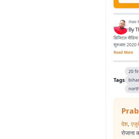
लेखक के 
By
T
डिजिटल मीडिया क
Read More
20 fi
Tags
biha
nort
Prab
देश
,
एजु
रोजाना की