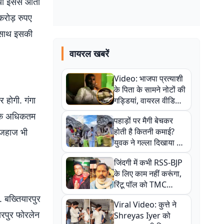
स्या इससे आती
करोड़ रुपए
े साथ इसकी
वायरल खबरें
Video: भाजपा प्रत्याशी
के पिता के सामने नोटों की
 होगी. गंगा
गड्डियां, वायरल वीडियो
से राजनीति में उबाल,
ा के अधिकतम
पहाड़ों पर मैगी बेचकर
अजित महतो बोले- TMC
 जहाज भी
होती है कितनी कमाई?
की गंदी चाल
युवक ने गल्ला दिखाया तो
नौकरी वालों के खड़े हो गए
जिंदगी में कभी RSS-BJP
कान
के लिए काम नहीं करूंगा,
रिंटू पॉल को TMC
ऑफिस में ले जाकर पीटा,
. बख्तियारपुर
Viral Video: कुत्ते ने
Video वायरल
ारपुर फोरलेन
Shreyas Iyer को