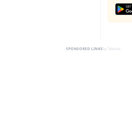
SPONSORED LINKS
by Taboola