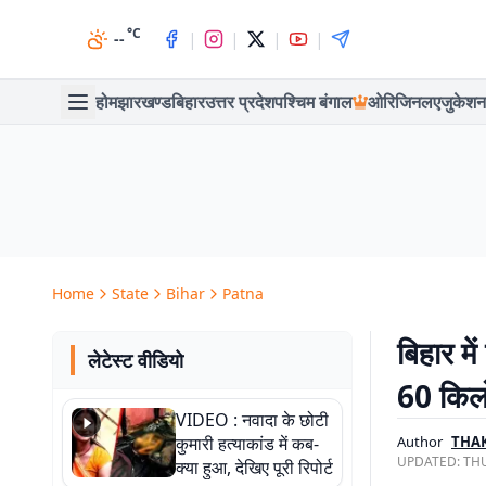
°C
|
|
|
|
--
होम
झारखण्ड
बिहार
उत्तर प्रदेश
पश्चिम बंगाल
ओरिजिनल
एजुकेशन
Home
State
Bihar
Patna
बिहार मे
लेटेस्ट वीडियो
60 किलो
VIDEO : नवादा के छोटी
कुमारी हत्याकांड में कब-
Author
THA
UPDATED:
THU
क्या हुआ, देखिए पूरी रिपोर्ट