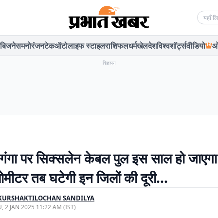
Searc
बिजनेस
मनोरंजन
टेक
ऑटो
लाइफ स्टाइल
राशिफल
धर्म
खेल
देश
विश्व
शॉर्ट्स
वीडियो
ओ
विज्ञापन
ं गंगा पर सिक्सलेन केबल पुल इस साल हो जाएगा
मीटर तब घटेगी इन जिलों की दूरी…
KURSHAKTILOCHAN SANDILYA
, 2 JAN 2025 11:22 AM (IST)