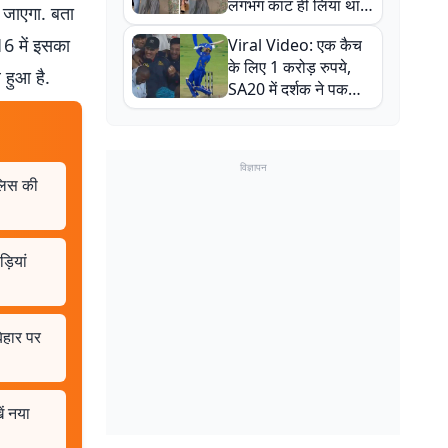
लगभग काट ही लिया था,
 जाएगा. बता
न्यूजीलैंड सीरीज से पहले
6 में इसका
Viral Video: एक कैच
बाल-बाल बचे
के लिए 1 करोड़ रुपये,
 हुआ है.
SA20 में दर्शक ने पकड़ा
एक हाथ से गजब का कैच
विज्ञापन
ुलिस की
़ियां
िहार पर
ें नया