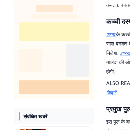
कबतक बनकर त
कच्ची दरग
के कच्च
पटना
साल बनकर तै
मिलेगा.
झारख
नालंदा की ओ
होगी.
ALSO RE
जिंदगी
प्रमुख पु
संबंधित खबरें
इस पुल के बन