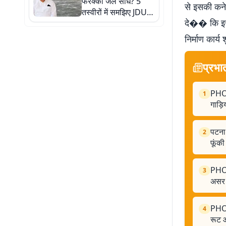
फरक्का जल संधि? 5
से इसकी कने
तस्वीरों में समझिए JDU के
दे�� कि इस 
विरोध से लेकर बिहार पर
असर तक पूरी कहानी
निर्माण कार्
प्रभा
PHOTO
1
गाड़ि
पटना:
2
फूंकी
PHOT
3
असर 
PHOTO
4
रूट 