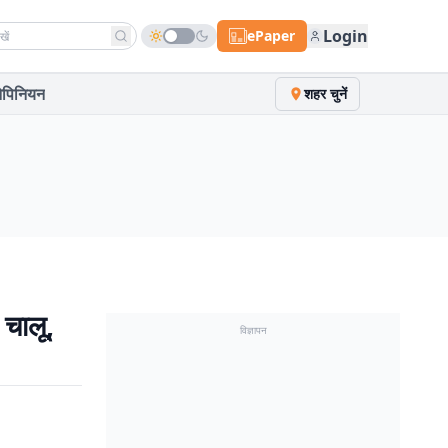
h news
Login
ePaper
पिनियन
शहर चुनें
 चालू,
विज्ञापन