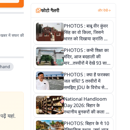
फोटो गैलरी
और देखें
PHOTOS : बाबू वीर कुंवर
सिंह का वो किला, जिसने
त खबर में सफर की
भारत को दिखाया क्रांति का
रास्ता: तस्वीरों में देखिए
PHOTOS : कभी शिक्षा का
मंदिर, आज बदहाली की
मार...तस्वीरों में देखें 93 साल
rkhand
पुराने इस हाई स्कूल की
PHOTOS : क्या है फरक्का
हकीकत
जल संधि? 5 तस्वीरों में
समझिए JDU के विरोध से
लेकर बिहार पर असर तक
National Handloom
पूरी कहानी
Day 2026: बिहार के
स्थानीय बुनकरों की कला को
ढ़ें यहां.
सलाम, तस्वीरों में देखें
PHOTOS: बिहार के ये 10
हस्तकरघा की समृद्ध परंपरा
ऐतिहासिक स्थल, जहां आज