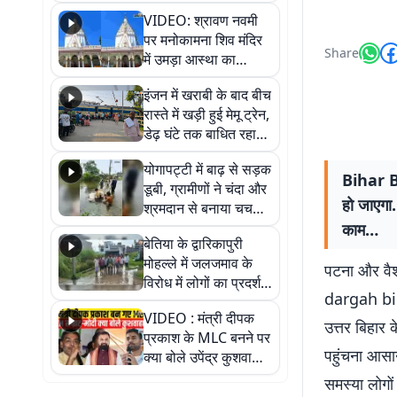
VIDEO: श्रावण नवमी
पर मनोकामना शिव मंदिर
Share
में उमड़ा आस्था का
सैलाब, हर-हर महादेव के
इंजन में खराबी के बाद बीच
जयघोष से गूंजा परिसर
रास्ते में खड़ी हुई मेमू ट्रेन,
डेढ़ घंटे तक बाधित रहा
आवागमन
योगापट्टी में बाढ़ से सड़क
Bihar Br
डूबी, ग्रामीणों ने चंदा और
हो जाएगा.
श्रमदान से बनाया चचरी
पुल
काम…
बेतिया के द्वारिकापुरी
मोहल्ले में जलजमाव के
पटना और वैश
विरोध में लोगों का प्रदर्शन,
dargah bidu
स्थायी समाधान की मांग
VIDEO : मंत्री दीपक
उत्तर बिहार 
प्रकाश के MLC बनने पर
पहुंचना आसा
क्या बोले उपेंद्र कुशवाहा,
सुनिए
समस्या लोगों