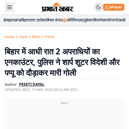
ePaper
होम
झारखण्ड
बिहार
उत्तर प्रदेश
पश्चिम बंगाल
ओरिजिनल
एजुकेशन
बिजनेस
मनोरंजन
टेक
ऑटो
Home
State
Bihar
Patna
बिहार में आधी रात 2 अपराधियों का
एनकाउंटर, पुलिस ने शार्प शूटर विदेशी और
पप्पू को दौड़ाकर मारी गोली
Author
PREETI DAYAL
UPDATED:
WED, 13 MAY 2026 08:15 AM (IST)
विज्ञापन