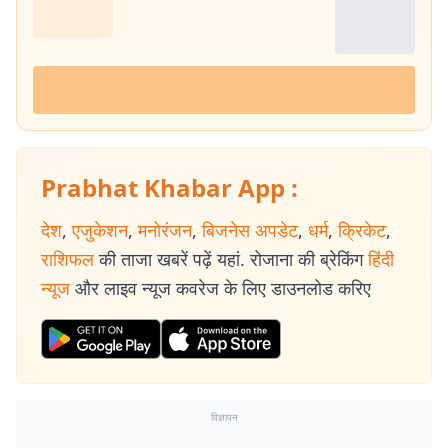
Prabhat Khabar App :
देश
,
एजुकेशन
,
मनोरंजन
,
बिजनेस अपडेट
,
धर्म
,
क्रिकेट
,
राशिफल
की ताजा खबरें पढ़ें यहां. रोजाना की ब्रेकिंग
हिंदी
न्यूज
और लाइव न्यूज कवरेज के लिए डाउनलोड करिए
विज्ञापन