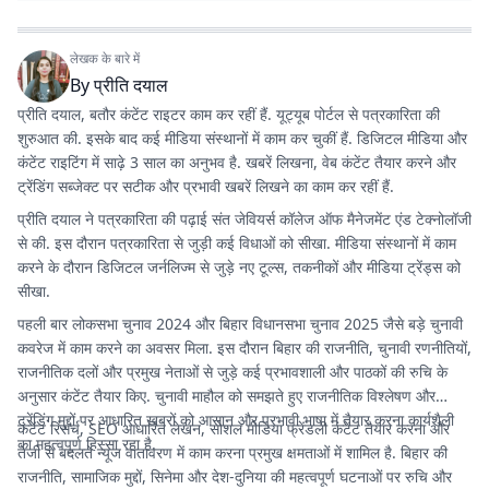
लेखक के बारे में
By
प्रीति दयाल
प्रीति दयाल, बतौर कंटेंट राइटर काम कर रहीं हैं. यूट्यूब पोर्टल से पत्रकारिता की
शुरुआत की. इसके बाद कई मीडिया संस्थानों में काम कर चुकीं हैं. डिजिटल मीडिया और
कंटेंट राइटिंग में साढ़े 3 साल का अनुभव है. खबरें लिखना, वेब कंटेंट तैयार करने और
ट्रेंडिंग सब्जेक्ट पर सटीक और प्रभावी खबरें लिखने का काम कर रहीं हैं.
प्रीति दयाल ने पत्रकारिता की पढ़ाई संत जेवियर्स कॉलेज ऑफ मैनेजमेंट एंड टेक्नोलॉजी
से की. इस दौरान पत्रकारिता से जुड़ी कई विधाओं को सीखा. मीडिया संस्थानों में काम
करने के दौरान डिजिटल जर्नलिज्म से जुड़े नए टूल्स, तकनीकों और मीडिया ट्रेंड्स को
सीखा.
पहली बार लोकसभा चुनाव 2024 और बिहार विधानसभा चुनाव 2025 जैसे बड़े चुनावी
कवरेज में काम करने का अवसर मिला. इस दौरान बिहार की राजनीति, चुनावी रणनीतियों,
राजनीतिक दलों और प्रमुख नेताओं से जुड़े कई प्रभावशाली और पाठकों की रुचि के
अनुसार कंटेंट तैयार किए. चुनावी माहौल को समझते हुए राजनीतिक विश्लेषण और
ट्रेंडिंग मुद्दों पर आधारित खबरों को आसान और प्रभावी भाषा में तैयार करना कार्यशैली
कंटेंट रिसर्च, SEO आधारित लेखन, सोशल मीडिया फ्रेंडली कंटेंट तैयार करना और
का महत्वपूर्ण हिस्सा रहा है.
तेजी से बदलते न्यूज वातावरण में काम करना प्रमुख क्षमताओं में शामिल है. बिहार की
राजनीति, सामाजिक मुद्दों, सिनेमा और देश-दुनिया की महत्वपूर्ण घटनाओं पर रुचि और