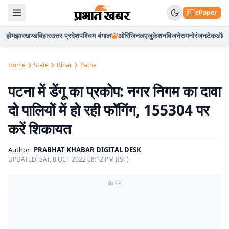
ePaper
होम
झारखण्ड
बिहार
उत्तर प्रदेश
पश्चिम बंगाल
ओरिजिनल
एजुकेशन
बिजनेस
मनोरंजन
टेक
ऑटो
Home
State
Bihar
Patna
पटना में डेंगू का प्रकोप: नगर निगम का दावा
दो पालियों में हो रही फॉगिंग, 155304 पर
करें शिकायत
Author
PRABHAT KHABAR DIGITAL DESK
UPDATED:
SAT, 8 OCT 2022 08:12 PM (IST)
विज्ञापन