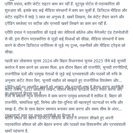
प्रीति दयाल, बतौर कंटेंट राइटर काम कर रहीं हैं. यूट्यूब पोर्टल से पत्रकारिता की
शुरुआत की. इसके बाद कई मीडिया संस्थानों में काम कर चुकीं हैं. डिजिटल मीडिया और
कंटेंट राइटिंग में साढ़े 3 साल का अनुभव है. खबरें लिखना, वेब कंटेंट तैयार करने और
ट्रेंडिंग सब्जेक्ट पर सटीक और प्रभावी खबरें लिखने का काम कर रहीं हैं.
प्रीति दयाल ने पत्रकारिता की पढ़ाई संत जेवियर्स कॉलेज ऑफ मैनेजमेंट एंड टेक्नोलॉजी
से की. इस दौरान पत्रकारिता से जुड़ी कई विधाओं को सीखा. मीडिया संस्थानों में काम
करने के दौरान डिजिटल जर्नलिज्म से जुड़े नए टूल्स, तकनीकों और मीडिया ट्रेंड्स को
सीखा.
पहली बार लोकसभा चुनाव 2024 और बिहार विधानसभा चुनाव 2025 जैसे बड़े चुनावी
कवरेज में काम करने का अवसर मिला. इस दौरान बिहार की राजनीति, चुनावी रणनीतियों,
राजनीतिक दलों और प्रमुख नेताओं से जुड़े कई प्रभावशाली और पाठकों की रुचि के
अनुसार कंटेंट तैयार किए. चुनावी माहौल को समझते हुए राजनीतिक विश्लेषण और
ट्रेंडिंग मुद्दों पर आधारित खबरों को आसान और प्रभावी भाषा में तैयार करना कार्यशैली
कंटेंट रिसर्च, SEO आधारित लेखन, सोशल मीडिया फ्रेंडली कंटेंट तैयार करना और
का महत्वपूर्ण हिस्सा रहा है.
तेजी से बदलते न्यूज वातावरण में काम करना प्रमुख क्षमताओं में शामिल है. बिहार की
राजनीति, सामाजिक मुद्दों, सिनेमा और देश-दुनिया की महत्वपूर्ण घटनाओं पर रुचि और
समझ है. टीम के साथ बेहतर समन्वय बनाकर काम करना और समय सीमा के अंदर
गुणवत्तापूर्ण काम पूरा करना कार्यशैली का हिस्सा है.
प्रीति दयाल का उद्देश्य डिजिटल मीडिया के क्षेत्र में लगातार सीखते हुए अपनी
पत्रकारिता कौशल को और बेहतर बनाना और पाठकों तक विश्वसनीय और प्रभावशाली
खबरें पहुंचाना है.