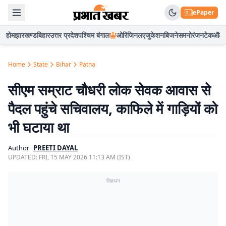
ePaper
होम
झारखण्ड
बिहार
उत्तर प्रदेश
पश्चिम बंगाल
ओरिजिनल
एजुकेशन
बिजनेस
मनोरंजन
टेक
ऑटो
Home
State
Bihar
Patna
सीएम सम्राट चौधरी लोक सेवक आवास से
पैदल पहुंचे सचिवालय, काफिले में गाड़ियों को
भी घटाया था
Author
PREETI DAYAL
UPDATED:
FRI, 15 MAY 2026 11:13 AM (IST)
विज्ञापन