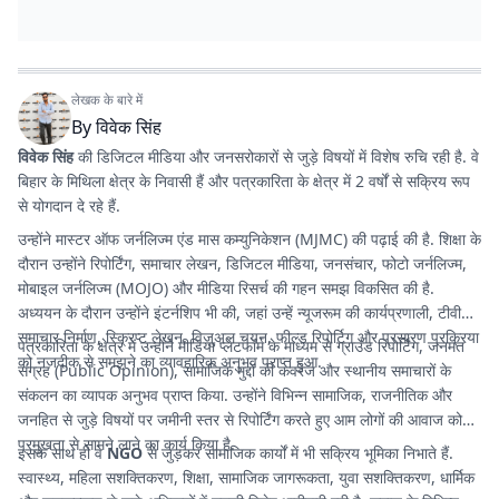
लेखक के बारे में
By
विवेक सिंह
विवेक सिंह
की डिजिटल मीडिया और जनसरोकारों से जुड़े विषयों में विशेष रुचि रही है. वे
बिहार के मिथिला क्षेत्र के निवासी हैं और पत्रकारिता के क्षेत्र में 2 वर्षों से सक्रिय रूप
से योगदान दे रहे हैं.
उन्होंने मास्टर ऑफ जर्नलिज्म एंड मास कम्युनिकेशन (MJMC) की पढ़ाई की है. शिक्षा के
दौरान उन्होंने रिपोर्टिंग, समाचार लेखन, डिजिटल मीडिया, जनसंचार, फोटो जर्नलिज्म,
मोबाइल जर्नलिज्म (MOJO) और मीडिया रिसर्च की गहन समझ विकसित की है.
अध्ययन के दौरान उन्होंने इंटर्नशिप भी की, जहां उन्हें न्यूजरूम की कार्यप्रणाली, टीवी
समाचार निर्माण, स्क्रिप्ट लेखन, विजुअल चयन, फील्ड रिपोर्टिग और प्रसारण प्रक्रिया
पत्रकारिता के क्षेत्र में उन्होंने मीडिया प्लेटफॉर्म के माध्यम से ग्राउंड रिपोर्टिंग, जनमत
को नजदीक से समझने का व्यावहारिक अनुभव प्राप्त हुआ.
संग्रह (Public Opinion), सामाजिक मुद्दों की कवरेज और स्थानीय समाचारों के
संकलन का व्यापक अनुभव प्राप्त किया. उन्होंने विभिन्न सामाजिक, राजनीतिक और
जनहित से जुड़े विषयों पर जमीनी स्तर से रिपोर्टिंग करते हुए आम लोगों की आवाज को
प्रमुखता से सामने लाने का कार्य किया है.
इसके साथ ही वे
NGO
से जुड़कर सामाजिक कार्यों में भी सक्रिय भूमिका निभाते हैं.
स्वास्थ्य, महिला सशक्तिकरण, शिक्षा, सामाजिक जागरूकता, युवा सशक्तिकरण, धार्मिक