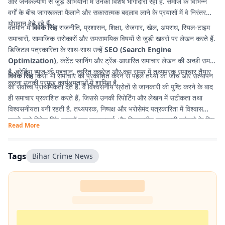
और जनकल्याण से जुड़े अभियानों में उनकी विशेष भागीदारी रही है. समाज के विभिन्न
वर्गों के बीच जागरूकता फैलाने और सकारात्मक बदलाव लाने के प्रयासों में वे निरंतर
योगदान देते रहे हैं.
वर्तमान में
विवेक सिंह
राजनीति, प्रशासन, शिक्षा, रोजगार, खेल, अपराध, रियल-टाइम
समाचारों, सामाजिक सरोकारों और समसामयिक विषयों से जुड़ी खबरों पर लेखन करते हैं.
डिजिटल पत्रकारिता के साथ-साथ उन्हें
SEO (Search Engine
Optimization)
, कंटेंट प्लानिंग और ट्रेंड-आधारित समाचार लेखन की अच्छी समझ
है. ब्रेकिंग न्यूज की पहचान, त्वरित कवरेज और कम समय में तथ्यपरक समाचार तैयार
विवेक सिंह
किसी भी समाचार को प्रकाशित करने से पहले तथ्यों की जांच और सत्यापन
करना उनकी प्रमुख कार्यक्षमताओं में शामिल है.
को सर्वोच्च प्राथमिकता देते हैं. वे विश्वसनीय स्रोतों से जानकारी की पुष्टि करने के बाद
ही समाचार प्रकाशित करते हैं, जिससे उनकी रिपोर्टिंग और लेखन में सटीकता तथा
विश्वसनीयता बनी रहती है. तथ्यपरक, निष्पक्ष और भरोसेमंद पत्रकारिता में विश्वास
रखने वाले विवेक सिंह पाठकों तक गुणवत्तापूर्ण और विश्वसनीय जानकारी पहुंचाने के लिए
Read More
प्रतिबद्ध हैं.
Tags
Bihar Crime News