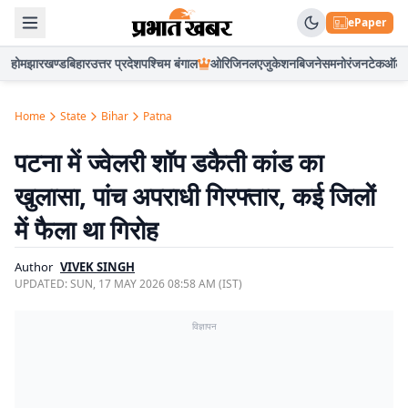
ePaper
होम
झारखण्ड
बिहार
उत्तर प्रदेश
पश्चिम बंगाल
ओरिजिनल
एजुकेशन
बिजनेस
मनोरंजन
टेक
ऑटो
Home
State
Bihar
Patna
पटना में ज्वेलरी शॉप डकैती कांड का
खुलासा, पांच अपराधी गिरफ्तार, कई जिलों
में फैला था गिरोह
Author
VIVEK SINGH
UPDATED:
SUN, 17 MAY 2026 08:58 AM (IST)
विज्ञापन