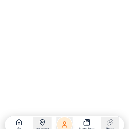
होम
आप का शहर
News Snap
Shorts