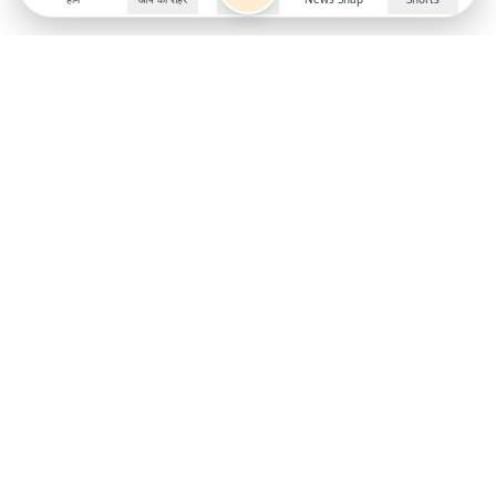
Follow us on
X
Download Mobile App
State
›
Jharkhand
›
Hindi News
Gumla News
Bihar News
Dumka News
Delhi News
Ranchi News
Odisha News
Bokaro News