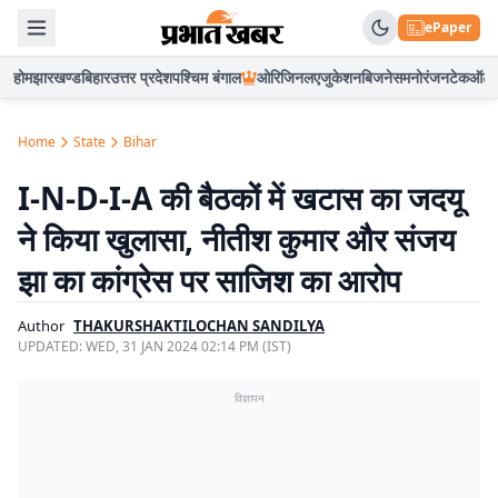
ePaper
होम
झारखण्ड
बिहार
उत्तर प्रदेश
पश्चिम बंगाल
ओरिजिनल
एजुकेशन
बिजनेस
मनोरंजन
टेक
ऑटो
Home
State
Bihar
I-N-D-I-A की बैठकों में खटास का जदयू
ने किया खुलासा, नीतीश कुमार और संजय
झा का कांग्रेस पर साजिश का आरोप
Author
THAKURSHAKTILOCHAN SANDILYA
UPDATED:
WED, 31 JAN 2024 02:14 PM (IST)
विज्ञापन