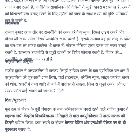
कंटेंट राइटर के रूप में अपना योगदान दिए हैं. बिहार के स्थानीय-क्षेत्रिय मुद्दों पर विशेष
नजर बनाए रखते है. राजीतिक-सामाजिक गतिविधियों से जुड़ी खबरो पर पकड़ है. खबरों
की विश्वसनीयता बनाए रखने के लिए स्रोतों की जांच के साथ तथ्यों की पुष्टि अनिवार्य
रूप से करते हैं.
विशेषज्ञता
राजीव कुमार खास तौर पर राजनीति की खबर,ब्रेकिंग न्यूज, रियल टाइम खबरें और
मौसम की खबर समेत रिसर्च आधारित खबरें करते हैं. इसके अलावा वह हर तरह के इवेंट
का पल-पल का लाइव कवरेज भी करते हैं. सोशल मीडिया एक्स हैंडल पर नजर बनाएं
रखते है. खासकर राजनीति से जुड़ी खबरों पर विशेष फोकस रखते है. बिहार की
राजनीति पर हमेशा नजर रहती है.
पत्रकारिता अनुभव
राजीव कुमार ने पत्रकारिता में मास्टर डिग्री हासिल करने के बाद प्रतिष्ठित संस्थान में
पत्रकारिता की शुरुआती ज्ञान लिया, यहां हेडलाइन, ब्रेकिंग न्यूज, लाइव कवरेज,खबर
की थीम, खबरों में तथ्य आदि के बारे में बारीकी से समझा. जिले से जुड़ी खबर, लोकल
खबर समेत कई खबरों की जानकारी मिली.
शिक्षा/पुरस्कार
मूल रूप से बिहार के पूर्वी चंपारण के बाबा सोमेश्वरनाथ नगरी रहने वाले राजीव कुमार ने
महात्मा गांधी केंद्रीय विश्वविद्यालय मोतिहारी से मास कम्युनिकेशन में पारास्नातक की
डिग्री
हासिल किया. काम करने के दौरान
बेतहर हेडिंग और एनओडी पैकेज पर दो-दो
पुरस्कार
प्राप्त है.