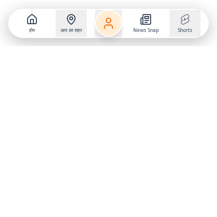
होम
आप का शहर
News Snap
Shorts
Follow us on
X
Download Mobile App
State
›
Jharkhand
›
Hindi News
Gumla News
Bihar News
Dumka News