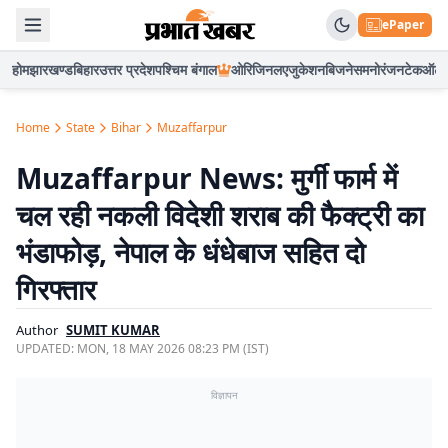
ePaper
होम
झारखण्ड
बिहार
उत्तर प्रदेश
पश्चिम बंगाल
ओरिजिनल
एजुकेशन
बिजनेस
मनोरंजन
टेक
ऑटो
Home
State
Bihar
Muzaffarpur
Muzaffarpur News: मुर्गी फार्म में
चल रही नकली विदेशी शराब की फैक्ट्री का
भंडाफोड़, नेपाल के धंधेबाज सहित दो
गिरफ्तार
Author
SUMIT KUMAR
UPDATED:
MON, 18 MAY 2026 08:23 PM (IST)
विज्ञापन