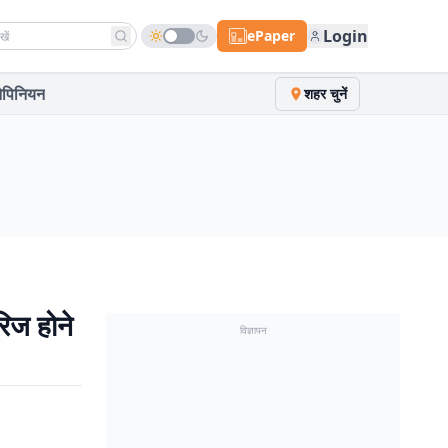
h news
Login
ePaper
पिनियन
शहर चुनें
रिज होने
विज्ञापन