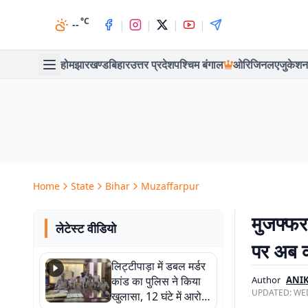
°C
|
|
|
|
--
होम
झारखण्ड
बिहार
उत्तर प्रदेश
पश्चिम बंगाल
ओरिजिनल
एजुकेशन
Home
State
Bihar
Muzaffarpur
मुजफ्फरप
लेटेस्ट वीडियो
पर अब क
लिट्टीपाड़ा में डबल मर्डर
कांड का पुलिस ने किया
Author
ANI
UPDATED:
WED
खुलासा, 12 घंटे में आरोपी