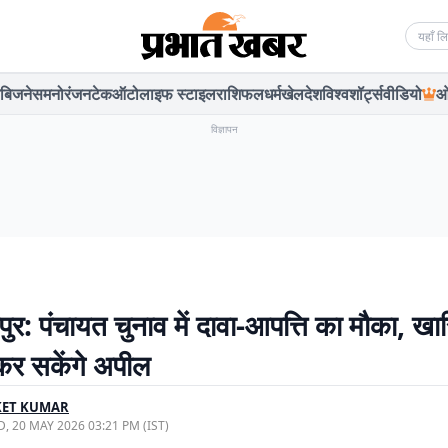
Searc
बिजनेस
मनोरंजन
टेक
ऑटो
लाइफ स्टाइल
राशिफल
धर्म
खेल
देश
विश्व
शॉर्ट्स
वीडियो
ओ
विज्ञापन
ुर: पंचायत चुनाव में दावा-आपत्ति का मौका, खा
र सकेंगे अपील
KET KUMAR
, 20 MAY 2026 03:21 PM (IST)