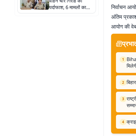
वाहन चोर गिरोह का
निर्वाचन आयो
पर्दाफाश, 6 मामलों का
खुलासा, एक अरेस्ट
अंतिम प्रका
आयोग की वेब
प्रभा
Biha
1
मिलेग
बिहा
2
राष्ट
3
सम्मा
क्राइ
4