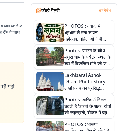
फोटो गैलरी
और देखें
 साथ काम करने का
PHOTOS : नवादा में
टल टीम के साथ
धूमधाम से मना सावन
महोत्सव, महिलाओं ने दी
सांस्कृतिक प्रस्तुतियां
Photos: सारण के कोंध
मथुरा धाम के पर्यटन स्थल के
रूप में विकसित होने की जगी
आस, 9 तस्वीरों में देखें पूरी
Lakhisarai Ashok
कहानी
Dham Photo Story:
ढ़ें यहां.
लखीसराय का प्रसिद्ध
अशोक धाम—आस्था,
Photos: बारिश में निखर
श्रृंगार, अनुष्ठान और
उठती है 'झरनों के शहर' रांची
अलौकिक संध्या आरती के
की खूबसूरती, वीकेंड में घूम
विहंगम दृश्य
आएं ये 5 वादियां
PHOTOS : भाजपा
कार्यालय का सैकड़ों लोगों ने