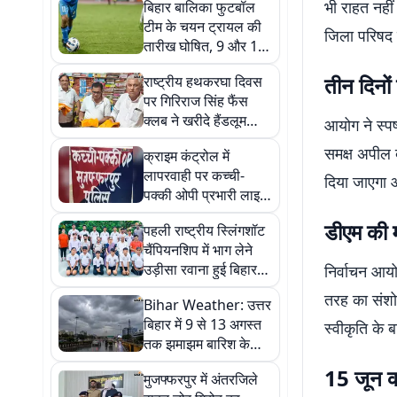
भी राहत नहीं
बिहार बालिका फुटबॉल
टीम के चयन ट्रायल की
जिला परिषद स
तारीख घोषित, 9 और 10
अगस्त को होगा चयन
तीन दिनो
राष्ट्रीय हथकरघा दिवस
पर गिरिराज सिंह फैंस
क्लब ने खरीदे हैंडलूम
आयोग ने स्पष
उत्पाद, बुनकरों को दिया
समक्ष अपील 
क्राइम कंट्रोल में
सम्मान
लापरवाही पर कच्ची-
दिया जाएगा 
पक्की ओपी प्रभारी लाइन
क्लोज, नई प्रभारी की
डीएम की म
पहली राष्ट्रीय स्लिंगशॉट
तैनाती
चैंपियनशिप में भाग लेने
उड़ीसा रवाना हुई बिहार
निर्वाचन आयो
टीम
तरह का संशोध
Bihar Weather: उत्तर
बिहार में 9 से 13 अगस्त
स्वीकृति के
तक झमाझम बारिश के
आसार, उमस से मिलेगी
15 जून क
मुजफ्फरपुर में अंतरजिले
राहत