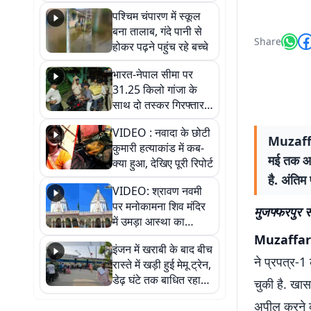
गिरफ्तार
पश्चिम चंपारण में स्कूल
बना तालाब, गंदे पानी से
Share
होकर पढ़ने पहुंच रहे बच्चे
भारत-नेपाल सीमा पर
31.25 किलो गांजा के
साथ दो तस्कर गिरफ्तार,
नेपाली नंबर की बाइक
VIDEO : नवादा के छोटी
जब्त
Muzaffar
कुमारी हत्याकांड में कब-
मई तक आव
क्या हुआ, देखिए पूरी रिपोर्ट
है. अंतिम
VIDEO: श्रावण नवमी
पर मनोकामना शिव मंदिर
मुजफ्फरपुर से
में उमड़ा आस्था का
सैलाब, हर-हर महादेव के
Muzaffar
इंजन में खराबी के बाद बीच
जयघोष से गूंजा परिसर
ने प्रपत्र-1
रास्ते में खड़ी हुई मेमू ट्रेन,
डेढ़ घंटे तक बाधित रहा
चुकी है. खास
आवागमन
अपील करने क