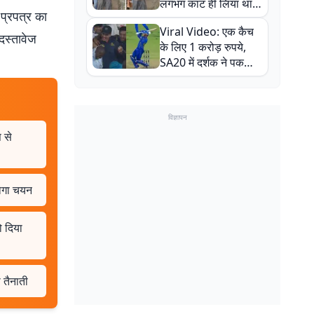
लगभग काट ही लिया था,
प्रपत्र का
न्यूजीलैंड सीरीज से पहले
Viral Video: एक कैच
बाल-बाल बचे
दस्तावेज
के लिए 1 करोड़ रुपये,
SA20 में दर्शक ने पकड़ा
एक हाथ से गजब का कैच
विज्ञापन
 से
ोगा चयन
ो दिया
 तैनाती