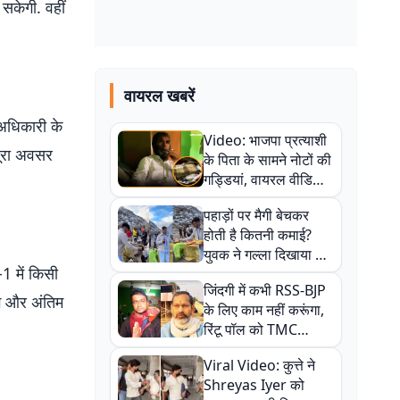
सकेगी. वहीं
वायरल खबरें
 अधिकारी के
Video: भाजपा प्रत्याशी
पूरा अवसर
के पिता के सामने नोटों की
गड्डियां, वायरल वीडियो
से राजनीति में उबाल,
पहाड़ों पर मैगी बेचकर
अजित महतो बोले- TMC
होती है कितनी कमाई?
की गंदी चाल
युवक ने गल्ला दिखाया तो
-1 में किसी
नौकरी वालों के खड़े हो गए
जिंदगी में कभी RSS-BJP
कान
गे और अंतिम
के लिए काम नहीं करूंगा,
रिंटू पॉल को TMC
ऑफिस में ले जाकर पीटा,
Viral Video: कुत्ते ने
Video वायरल
Shreyas Iyer को