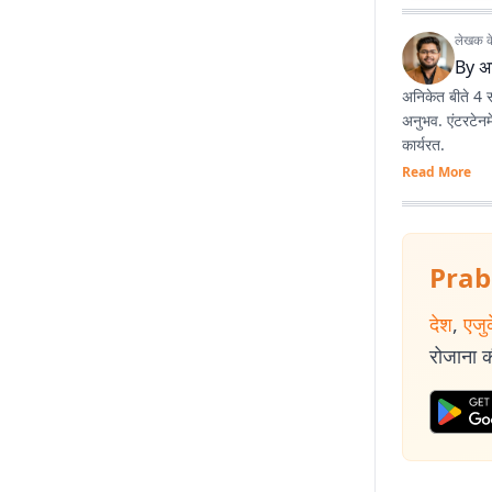
लेखक के 
By
अ
अनिकेत बीते 4 सा
अनुभव. एंटरटेन
कार्यरत.
Read More
Prab
देश
,
एजु
रोजाना की