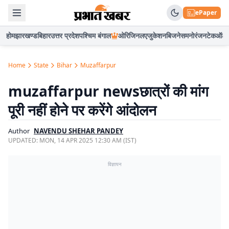
ePaper
होम
झारखण्ड
बिहार
उत्तर प्रदेश
पश्चिम बंगाल
ओरिजिनल
एजुकेशन
बिजनेस
मनोरंजन
टेक
ऑटो
Home
State
Bihar
Muzaffarpur
muzaffarpur newsछात्रों की मांग
पूरी नहीं होने पर करेंगे आंदोलन
Author
NAVENDU SHEHAR PANDEY
UPDATED:
MON, 14 APR 2025 12:30 AM (IST)
विज्ञापन