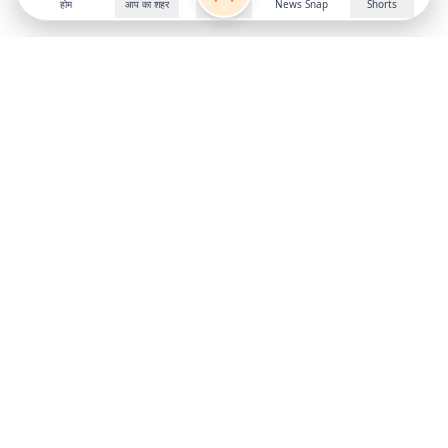
होम
आप का शहर
News Snap
Shorts
Follow us on
X
Download Mobile App
State
›
Jharkhand
›
Hindi News
Gumla News
Bihar News
Dumka News
Delhi News
Ranchi News
Odisha News
Bokaro News