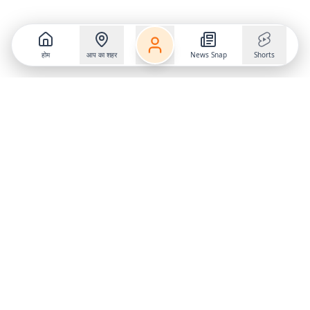
होम
आप का शहर
News Snap
Shorts
Follow us on
X
Download Mobile App
State
›
Jharkhand
›
Hindi News
Gumla News