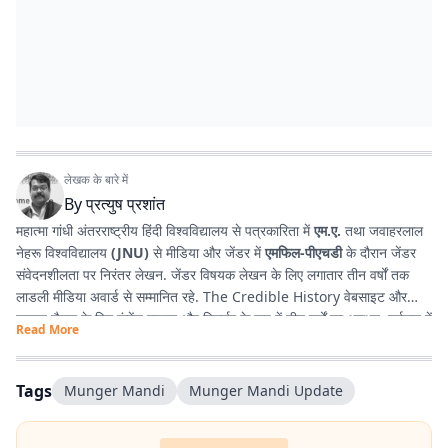
लेखक के बारे में
By
प्रत्युष प्रशांत
महात्मा गांधी अंतरराष्ट्रीय हिंदी विश्वविद्यालय से पत्रकारिता में
एम.ए.
तथा जवाहरलाल
नेहरू विश्वविद्यालय
(JNU)
से मीडिया और जेंडर में
एमफिल-पीएचडी
के दौरान जेंडर
संवेदनशीलता पर निरंतर लेखन. जेंडर विषयक लेखन के लिए लगातार तीन वर्षों तक
लाडली मीडिया अवार्ड से सम्मानित रहे. The Credible History वेबसाइट और
यूट्यूब चैनल के लिए कंटेंट राइटर और रिसर्चर के रूप में तीन वर्षों का अनुभव. वर्तमान में
Read More
प्रभात खबर डिजिटल
, बिहार में राजनीति और समसामयिक मुद्दों पर लेखन कर रहे हैं.
किताबें पढ़ने, वायलिन बजाने और कला-साहित्य में गहरी रुचि रखते हैं तथा बिहार को
सामाजिक, सांस्कृतिक और राजनीतिक दृष्टि से समझने में विशेष दिलचस्पी.
Tags
Munger Mandi
Munger Mandi Update