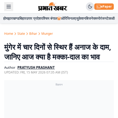
ePaper
होम
झारखण्ड
बिहार
उत्तर प्रदेश
पश्चिम बंगाल
ओरिजिनल
एजुकेशन
बिजनेस
मनोरंजन
टेक
ऑटो
Home
State
Bihar
Munger
मुंगेर में चार दिनों से स्थिर हैं अनाज के दाम,
जानिए आज क्या है मक्का-दाल का भाव
Author
PRATYUSH PRASHANT
UPDATED:
FRI, 15 MAY 2026 07:35 AM (IST)
विज्ञापन