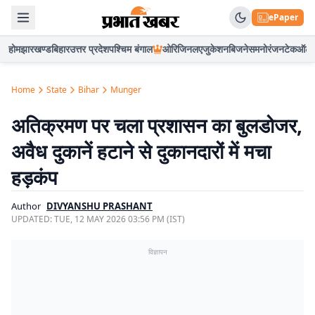
ePaper
होम
झारखण्ड
बिहार
उत्तर प्रदेश
पश्चिम बंगाल
ओरिजिनल
एजुकेशन
बिजनेस
मनोरंजन
टेक
ऑटो
Home
State
Bihar
Munger
अतिक्रमण पर चला प्रशासन का बुलडोजर,
अवैध दुकानें हटाने से दुकानदारों में मचा
हड़कंप
Author
DIVYANSHU PRASHANT
UPDATED:
TUE, 12 MAY 2026 03:56 PM (IST)
विज्ञापन