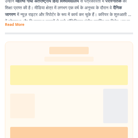
उन्होंने
महात्मा गाँधी अंतर्राष्ट्रीय हिंदी विश्वविद्यालय
से पत्रकारिता में
परास्नातक
की
शिक्षा प्राप्त की है। मीडिया क्षेत्र में लगभग एक वर्ष के अनुभव के दौरान वे
दैनिक
जागरण
में न्यूज़ राइटर और रिपोर्टर के रूप में कार्य कर चुके हैं। करियर के शुरुआती दौर
में लोकसभा और विधानसभा चुनावों से जुड़े पॉलिटिकल कंटेंट राइटिंग का विशेष अनुभव
Read More
प्राप्त किया। इसके अतिरिक्त उन्होंने
टी. एन. बी. कॉलेज
से हिंदी साहित्य में
स्नातक
किया है, जिसके कारण साहित्य, पठन-पाठन, लेखन और कविता-सृजन में उनकी विशेष
रुचि है। सटीक, निष्पक्ष और प्रभावशाली लेखन के माध्यम से पाठकों तक विश्वसनीय
जानकारी पहुँचाना उनकी पेशेवर पहचान है।