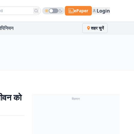
h news
Login
ePaper
पिनियन
शहर चुनें
 जीवन को
विज्ञापन