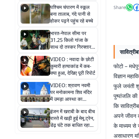
गिरफ्तार
पश्चिम चंपारण में स्कूल
Share
बना तालाब, गंदे पानी से
होकर पढ़ने पहुंच रहे बच्चे
भारत-नेपाल सीमा पर
31.25 किलो गांजा के
साथ दो तस्कर गिरफ्तार,
सावित्रीब
नेपाली नंबर की बाइक
VIDEO : नवादा के छोटी
जब्त
फोटो – मधेपुर
कुमारी हत्याकांड में कब-
क्या हुआ, देखिए पूरी रिपोर्ट
विज्ञान महावि
VIDEO: श्रावण नवमी
फुले जयंती शु
पर मनोकामना शिव मंदिर
पुष्पांजलि की
में उमड़ा आस्था का
कि सावित्रीब
सैलाब, हर-हर महादेव के
इंजन में खराबी के बाद बीच
जयघोष से गूंजा परिसर
अपने जीवन क
रास्ते में खड़ी हुई मेमू ट्रेन,
डेढ़ घंटे तक बाधित रहा
के माध्यम से
आवागमन
असाधारण महिल