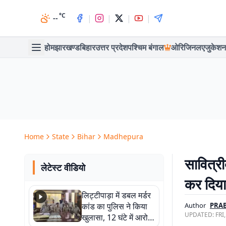
°C
|
|
|
|
--
होम
झारखण्ड
बिहार
उत्तर प्रदेश
पश्चिम बंगाल
ओरिजिनल
एजुकेशन
Home
State
Bihar
Madhepura
सावित्री
लेटेस्ट वीडियो
कर दिया 
लिट्टीपाड़ा में डबल मर्डर
कांड का पुलिस ने किया
Author
PRA
UPDATED:
FRI
खुलासा, 12 घंटे में आरोपी