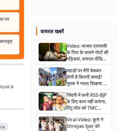
ात पर
वायरल खबरें
 कारतूस
Video: भाजपा प्रत्याशी
के पिता के सामने नोटों की
गड्डियां, वायरल वीडियो
से राजनीति में उबाल,
पहाड़ों पर मैगी बेचकर
अजित महतो बोले- TMC
होती है कितनी कमाई?
की गंदी चाल
युवक ने गल्ला दिखाया तो
ेटवर्क के
नौकरी वालों के खड़े हो गए
जिंदगी में कभी RSS-BJP
कान
के लिए काम नहीं करूंगा,
रिंटू पॉल को TMC
ऑफिस में ले जाकर पीटा,
Viral Video: कुत्ते ने
Video वायरल
Shreyas Iyer को
ura