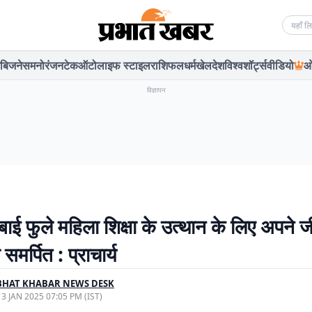
Searc
बिजनेस
मनोरंजन
टेक
ऑटो
लाइफ स्टाइल
राशिफल
धर्म
खेल
देश
विश्व
शॉर्ट्स
वीडियो
ओ
विज्ञापन
बाई फुले महिला शिक्षा के उत्थान के लिए अपने
समर्पित : प्राचार्य
BHAT KHABAR NEWS DESK
, 3 JAN 2025 07:05 PM (IST)