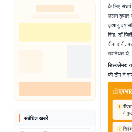
के लिए संघर्ष
ललन कुमार लल
कृशानु दयास
सिंह, डॉ जित
दीपा रानी, ब
उपस्थित थे.
डिस्क्लेमर:
यह
की टीम ने सं
प्रभा
पीएचड
1
ने क
संबंधित खबरें
सिंहे
2