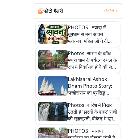
फोटो गैलरी
और देखें
PHOTOS : नवादा में
धूमधाम से मना सावन
महोत्सव, महिलाओं ने दी
सांस्कृतिक प्रस्तुतियां
Photos: सारण के कोंध
मथुरा धाम के पर्यटन स्थल के
रूप में विकसित होने की जगी
आस, 9 तस्वीरों में देखें पूरी
Lakhisarai Ashok
कहानी
Dham Photo Story:
लखीसराय का प्रसिद्ध
अशोक धाम—आस्था,
Photos: बारिश में निखर
श्रृंगार, अनुष्ठान और
उठती है 'झरनों के शहर' रांची
अलौकिक संध्या आरती के
की खूबसूरती, वीकेंड में घूम
विहंगम दृश्य
आएं ये 5 वादियां
PHOTOS : भाजपा
कार्यालय का सैकड़ों लोगों ने