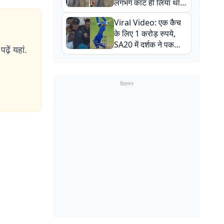
लगभग काट ही लिया था,
न्यूजीलैंड सीरीज से पहले
Viral Video: एक कैच
बाल-बाल बचे
के लिए 1 करोड़ रुपये,
SA20 में दर्शक ने पकड़ा
ढ़ें यहां.
एक हाथ से गजब का कैच
विज्ञापन