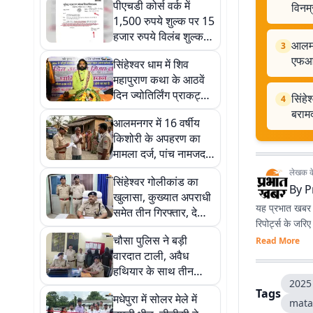
पीएचडी कोर्स वर्क में
विनम्
1,500 रुपये शुल्क पर 15
हजार रुपये विलंब शुल्क
आलमन
3
का विरोध, एआईएसएफ ने
एफआ
सिंहेश्वर धाम में शिव
कुलपति को लिखा पत्र
महापुराण कथा के आठवें
दिन ज्योतिर्लिंग प्राकट्य
सिंहे
4
की कथा, सत्य और
बराम
आलमनगर में 16 वर्षीय
विनम्रता का दिया संदेश
किशोरी के अपहरण का
मामला दर्ज, पांच नामजद
सहित आठ अज्ञात पर
लेखक के 
सिंहेश्वर गोलीकांड का
एफआईआर
By
P
खुलासा, कुख्यात अपराधी
यह प्रभात खबर क
समेत तीन गिरफ्तार, देसी
रिपोर्ट्स के जरि
पिस्टल और कारतूस
चौसा पुलिस ने बड़ी
Read More
बरामद
वारदात टाली, अवैध
हथियार के साथ तीन
2025 
आरोपी गिरफ्तार, ई-रिक्शा
Tags
मधेपुरा में सोलर मेले में
जब्त
mata