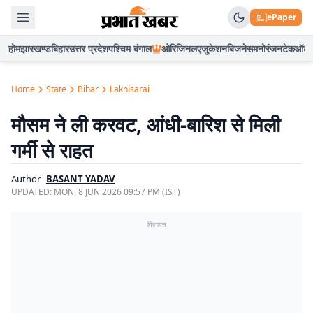
ePaper
होम
झारखण्ड
बिहार
उत्तर प्रदेश
पश्चिम बंगाल
ओरिजिनल
एजुकेशन
बिजनेस
मनोरंजन
टेक
ऑटो
Home
State
Bihar
Lakhisarai
मौसम ने ली करवट, आंधी-बारिश से मिली
गर्मी से राहत
Author
BASANT YADAV
UPDATED:
MON, 8 JUN 2026 09:57 PM (IST)
विज्ञापन