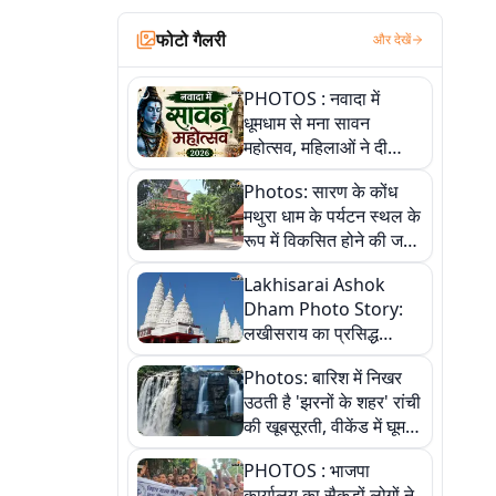
फोटो गैलरी
और देखें
PHOTOS : नवादा में
धूमधाम से मना सावन
महोत्सव, महिलाओं ने दी
सांस्कृतिक प्रस्तुतियां
Photos: सारण के कोंध
मथुरा धाम के पर्यटन स्थल के
रूप में विकसित होने की जगी
आस, 9 तस्वीरों में देखें पूरी
Lakhisarai Ashok
कहानी
Dham Photo Story:
लखीसराय का प्रसिद्ध
अशोक धाम—आस्था,
Photos: बारिश में निखर
श्रृंगार, अनुष्ठान और
उठती है 'झरनों के शहर' रांची
अलौकिक संध्या आरती के
की खूबसूरती, वीकेंड में घूम
विहंगम दृश्य
आएं ये 5 वादियां
PHOTOS : भाजपा
कार्यालय का सैकड़ों लोगों ने