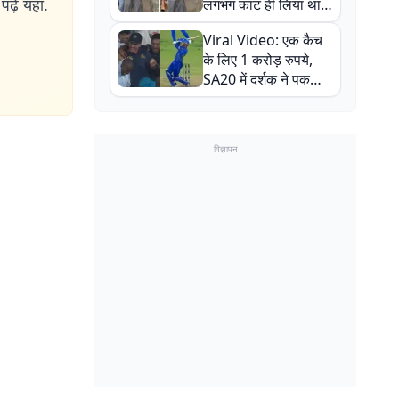
ढ़ें यहां.
लगभग काट ही लिया था,
न्यूजीलैंड सीरीज से पहले
Viral Video: एक कैच
बाल-बाल बचे
के लिए 1 करोड़ रुपये,
SA20 में दर्शक ने पकड़ा
एक हाथ से गजब का कैच
विज्ञापन