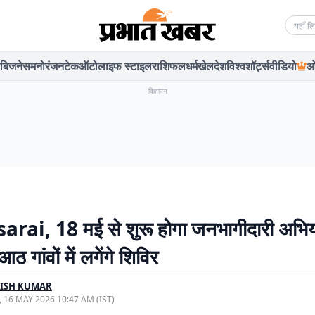
Searc
बिजनेस
मनोरंजन
टेक
ऑटो
लाइफ स्टाइल
राशिफल
धर्म
खेल
देश
विश्व
शॉर्ट्स
वीडियो
ओ
विज्ञापन
rai, 18 मई से शुरू होगा जनभागीदारी अभि
ठ गांवों में लगेंगे शिविर
ISH KUMAR
, 16 MAY 2026 10:47 AM (IST)