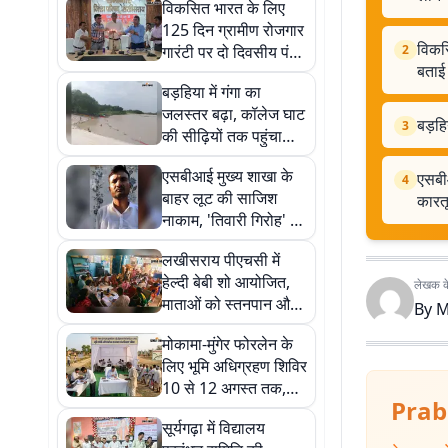
विकसित भारत के लिए
125 दिन ग्रामीण रोजगार
विकसि
गारंटी पर दो दिवसीय पंच
2
बताई 
सम्मेलन, डीएम ने बताई
बड़हिया में गंगा का
नई व्यवस्था की विशेषताएं
जलस्तर बढ़ा, कॉलेज घाट
बड़हि
3
की सीढ़ियों तक पहुंचा
पानी, प्रशासन अलर्ट
एसबीआई मुख्य शाखा के
एसबी
4
बाहर लूट की साजिश
कारत
नाकाम, 'तिवारी गिरोह' का
शातिर गिरफ्तार, कारतूस
लखीसराय पीएचसी में
बरामद
हेल्दी बेबी शो आयोजित,
लेखक के 
माताओं को स्तनपान और
By
M
शिशु पोषण की दी गई
मोकामा-मुंगेर फोरलेन के
जानकारी
लिए भूमि अधिग्रहण शिविर
10 से 12 अगस्त तक,
Prab
किसानों से दस्तावेज लाने
सूर्यगढ़ा में विद्यालय
की अपील