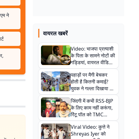
एम ने
वायरल खबरें
र्ट
Video: भाजपा प्रत्याशी
र,
के पिता के सामने नोटों की
गड्डियां, वायरल वीडियो
से राजनीति में उबाल,
पहाड़ों पर मैगी बेचकर
अजित महतो बोले- TMC
होती है कितनी कमाई?
की गंदी चाल
युवक ने गल्ला दिखाया तो
नौकरी वालों के खड़े हो गए
जिंदगी में कभी RSS-BJP
कान
के लिए काम नहीं करूंगा,
रिंटू पॉल को TMC
ऑफिस में ले जाकर पीटा,
Viral Video: कुत्ते ने
Video वायरल
Shreyas Iyer को