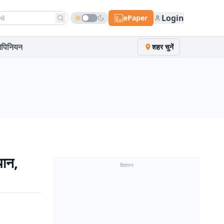
h news
Login
ePaper
पिनियन
शहर चुनें
यान,
विज्ञापन