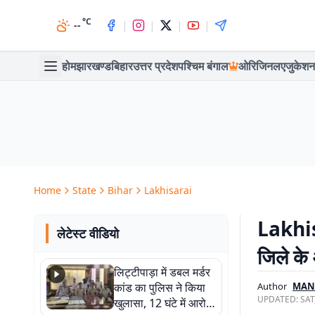
°C
|
|
|
|
--
होम
झारखण्ड
बिहार
उत्तर प्रदेश
पश्चिम बंगाल
ओरिजिनल
एजुकेशन
Home
State
Bihar
Lakhisarai
Lakhisa
लेटेस्ट वीडियो
जिले के आ
लिट्टीपाड़ा में डबल मर्डर
कांड का पुलिस ने किया
Author
MAN
UPDATED:
SAT
खुलासा, 12 घंटे में आरोपी