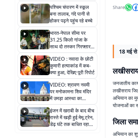
गिरफ्तार
पश्चिम चंपारण में स्कूल
Share
बना तालाब, गंदे पानी से
होकर पढ़ने पहुंच रहे बच्चे
भारत-नेपाल सीमा पर
31.25 किलो गांजा के
साथ दो तस्कर गिरफ्तार,
18 मई से 
नेपाली नंबर की बाइक
VIDEO : नवादा के छोटी
जब्त
कुमारी हत्याकांड में कब-
लखीसराय स
क्या हुआ, देखिए पूरी रिपोर्ट
जनजातीय कार्य
VIDEO: श्रावण नवमी
लखीसराय जिले
पर मनोकामना शिव मंदिर
अभियान का मुख
में उमड़ा आस्था का
सैलाब, हर-हर महादेव के
योजनाओं का स
इंजन में खराबी के बाद बीच
जयघोष से गूंजा परिसर
रास्ते में खड़ी हुई मेमू ट्रेन,
जिला समा
डेढ़ घंटे तक बाधित रहा
आवागमन
अभियान का शुभ