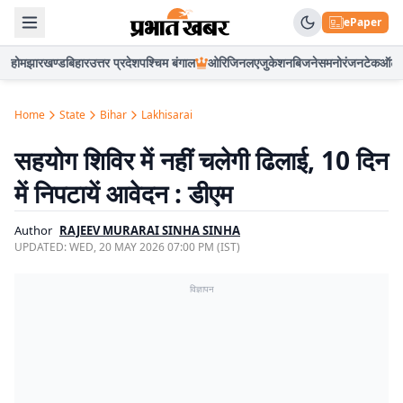
ePaper
होम
झारखण्ड
बिहार
उत्तर प्रदेश
पश्चिम बंगाल
ओरिजिनल
एजुकेशन
बिजनेस
मनोरंजन
टेक
ऑटो
Home
State
Bihar
Lakhisarai
सहयोग शिविर में नहीं चलेगी ढिलाई, 10 दिन
में निपटायें आवेदन : डीएम
Author
RAJEEV MURARAI SINHA SINHA
UPDATED:
WED, 20 MAY 2026 07:00 PM (IST)
विज्ञापन