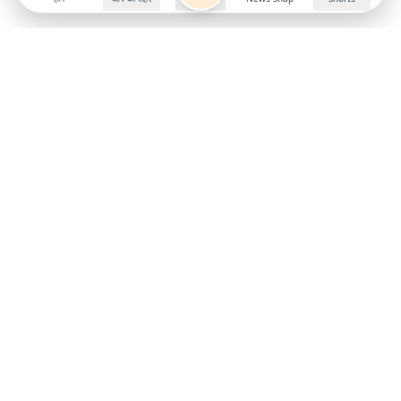
Follow us on
X
Download Mobile App
State
›
Jharkhand
›
Hindi News
Gumla News
Bihar News
Dumka News
Delhi News
Ranchi News
Odisha News
Bokaro News
Gujarat News
Garhwa News