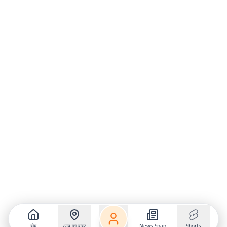
होम
आप का शहर
News Snap
Shorts