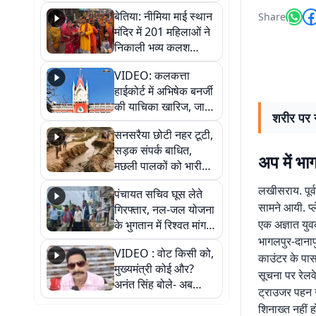
जैसमीन लंबोरिया का बड़ा
बेतिया: नीमिया माई स्थान
Share
बयान
मंदिर में 201 महिलाओं ने
निकाली भव्य कलश
शोभायात्रा, शिवलिंग
VIDEO: कलकत्ता
प्राण-प्रतिष्ठा महोत्सव
हाईकोर्ट में अभिषेक बनर्जी
शुरू
की याचिका खारिज, जानें
शरीर पर न
क्या है पूरा मामला
सनसरैया छोटी नहर टूटी,
सड़क संपर्क बाधित,
अप में भा
मछली पालकों को भारी
नुकसान
लखीसराय. पूर्
पंचायत सचिव घूस लेते
सामने आयी. प्
गिरफ्तार, नल-जल योजना
एक अज्ञात यु
के भुगतान में रिश्वत मांगना
पड़ा भारी
भागलपुर-दानापु
VIDEO : वोट किसी को,
काउंटर के पास 
मुख्यमंत्री कोई और?
सूचना पर रेलव
अनंत सिंह बोले- अब
ट्राउजर पहन 
जनता हर चुनाव में देगी
शिनाख्त नहीं ह
जवाब