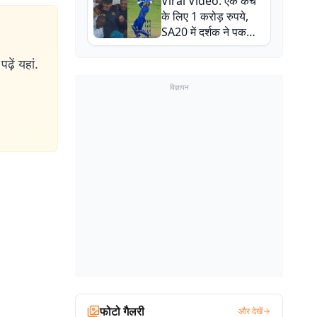
Viral Video: एक कैच
बाल-बाल बचे
के लिए 1 करोड़ रुपये,
SA20 में दर्शक ने पकड़ा
एक हाथ से गजब का कैच
ढ़ें यहां.
विज्ञापन
फोटो गैलरी
और देखें