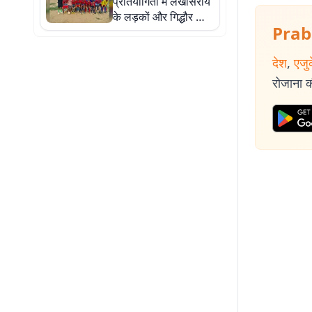
प्रतियोगिता में लखीसराय
के लड़कों और गिद्धौर की
Prab
लड़कियों ने जीता खिताब
देश
,
एजु
रोजाना की