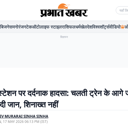
Searc
बिजनेस
मनोरंजन
टेक
ऑटो
लाइफ स्टाइल
राशिफल
धर्म
खेल
देश
विश्व
शॉर्ट्स
वीडियो
ओ
विज्ञापन
टेशन पर दर्दनाक हादसा: चलती ट्रेन के आगे
दी जान, शिनाख्त नहीं
EV MURARAI SINHA SINHA
, 17 MAY 2026 06:13 PM (IST)