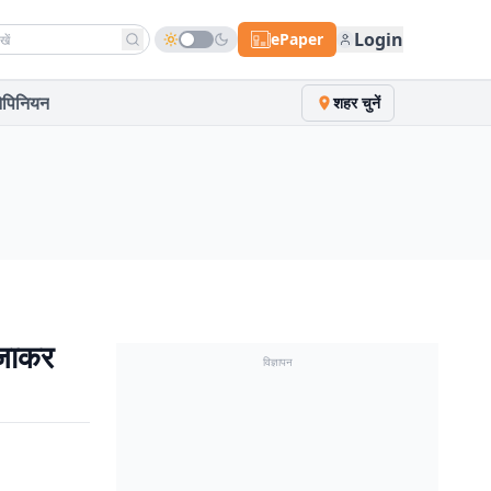
h news
Login
ePaper
पिनियन
शहर चुनें
 जाकर
विज्ञापन