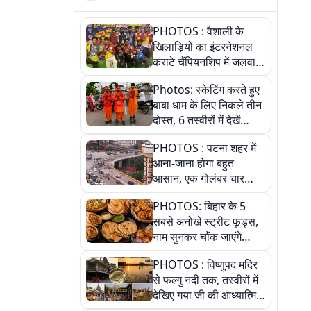
PHOTOS : वैशाली के
खिलाड़ियों का इंटरनेशनल
कराटे चैंपियनशिप में जलवा,
जीते 9 पदक, पांच तस्वीर से
Photos: स्केटिंग करते हुए
देखिए पूरा खेल
बाबा धाम के लिए निकले तीन
दोस्त, 6 तस्वीरों में देखें
आस्था और जुनून की कहानी
PHOTOS : पटना शहर में
आना-जाना होगा बहुत
आसान, एक गोलंबर चार
फ्लाईओवर को जोड़ेगा
PHOTOS: बिहार के 5
सबसे अनोखे स्ट्रीट फूड्स,
नाम सुनकर चौंक जाएंगे
लेकिन स्वाद ऐसा कि बार-बार
PHOTOS : विष्णुपद मंदिर
खाने का करेगा मन
से फल्गु नदी तक, तस्वीरों में
देखिए गया जी की आध्यात्मिक
पहचान