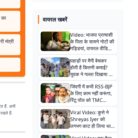
े का
वायरल खबरें
Video: भाजपा प्रत्याशी
ी मंत्री
के पिता के सामने नोटों की
गड्डियां, वायरल वीडियो
से राजनीति में उबाल,
पहाड़ों पर मैगी बेचकर
अजित महतो बोले- TMC
होती है कितनी कमाई?
की गंदी चाल
युवक ने गल्ला दिखाया तो
नौकरी वालों के खड़े हो गए
जिंदगी में कभी RSS-BJP
कान
के लिए काम नहीं करूंगा,
रिंटू पॉल को TMC
िव हैं. अभी
ऑफिस में ले जाकर पीटा,
Viral Video: कुत्ते ने
रखते हैं.
Video वायरल
Shreyas Iyer को
लगभग काट ही लिया था,
न्यूजीलैंड सीरीज से पहले