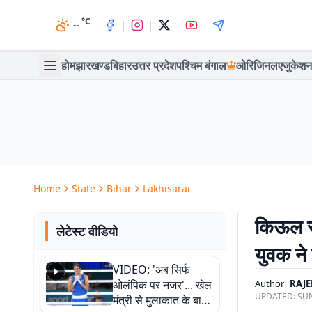
°C
|
|
|
|
--
होम
झारखण्ड
बिहार
उत्तर प्रदेश
पश्चिम बंगाल
ओरिजिनल
एजुकेशन
Home
State
Bihar
Lakhisarai
किऊल स्
लेटेस्ट वीडियो
युवक ने 
VIDEO: 'अब सिर्फ
ओलंपिक पर नजर'... खेल
Author
RAJE
UPDATED:
SUN
मंत्री से मुलाकात के बाद