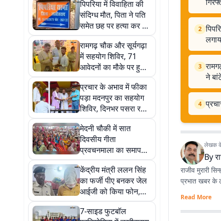
गिरफ्
पिपरिया में विवाहिता की
संदिग्ध मौत, पिता ने पति
समेत छह पर हत्या कर शव
पिपरि
2
गायब करने का लगाया
लगाय
रामगढ़ चौक और सूर्यगढ़ा
आरोप
में सहयोग शिविर, 71
रामगढ
आवेदनों का मौके पर हुआ
3
ने बां
निष्पादन, प्रभारी मंत्री ने
प्रचार के अभाव में फीका
बांटे लाभ
पड़ा मदनपुर का सहयोग
प्रचा
4
शिविर, दिनभर पसरा रहा
सन्नाटा
मेदनी चौकी में सात
दिवसीय गीता
लेखक के 
प्रवचनमाला का समापन,
By
रा
राजयोग अपनाने का संदेश
केंद्रीय मंत्री ललन सिंह
राजीव मुरारी सिन्
का फर्जी पीए बनकर जेल
प्रभात खबर के लख
आईजी को किया फोन,
Read More
लखीसराय से युवक
7-साइड फुटबॉल
गिरफ्तार