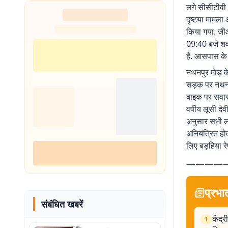
लगे सीसीटीवी 
दृष्टया मामला 
किया गया. जीआ
09:40 बजे शव 
है. आसपास के थ
नथनपुर मोड़ क
सड़क पर नथनपु
बाइक पर सवार 
वर्षीय लूसी द
अनुसार सभी लो
अनियंत्रित हो
लिए बड़हिया 
————
प्रभा
संबंधित खबरें
केंद
1