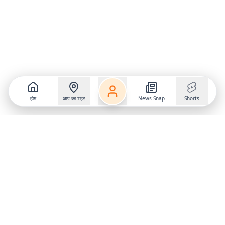
होम
आप का शहर
News Snap
Shorts
Follow us on
X
Download Mobile App