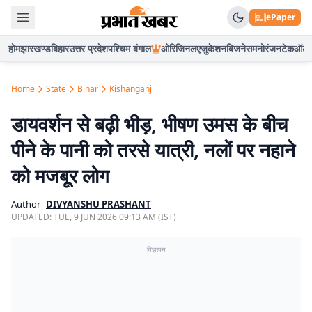
ePaper
होम
झारखण्ड
बिहार
उत्तर प्रदेश
पश्चिम बंगाल
ओरिजिनल
एजुकेशन
बिजनेस
मनोरंजन
टेक
ऑटो
Home
State
Bihar
Kishanganj
डायवर्शन से बढ़ी भीड़, भीषण उमस के बीच
पीने के पानी को तरसे यात्री, नलों पर नहाने
को मजबूर लोग
Author
DIVYANSHU PRASHANT
UPDATED:
TUE, 9 JUN 2026 09:13 AM (IST)
विज्ञापन