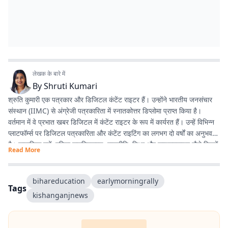
लेखक के बारे में
By
Shruti Kumari
श्रुति कुमारी एक पत्रकार और डिजिटल कंटेंट राइटर हैं। उन्होंने भारतीय जनसंचार
संस्थान (IIMC) से अंग्रेजी पत्रकारिता में स्नातकोत्तर डिप्लोमा प्राप्त किया है।
वर्तमान में वे प्रभात खबर डिजिटल में कंटेंट राइटर के रूप में कार्यरत हैं। उन्हें विभिन्न
प्लाटफॉर्म्स पर डिजिटल पत्रकारिता और कंटेंट राइटिंग का लगभग दो वर्षों का अनुभव
है। सामाजिक मुद्दों, महिला सशक्तिकरण, राजनीति, शिक्षा और लाइफस्टाइल जैसे विषयों
Read More
पर लिखना उनकी विशेष रुचि का क्षेत्र है। इसके अलावा वे डिजिटल प्लेटफॉर्म के लिए
स्क्रिप्ट राइटिंग करती हैं तथा हिंदी कविता और अंगिका भाषा में लेखन का भी शौक
रखती हैं। प्रकृति से उनका विशेष लगाव है और वे मानती हैं कि संवेदनशील, तथ्यपरक
bihareducation
earlymorningrally
Tags
और जनसरोकार से जुड़ी पत्रकारिता समाज में सकारात्मक बदलाव का माध्यम बन सकती
kishanganjnews
है।