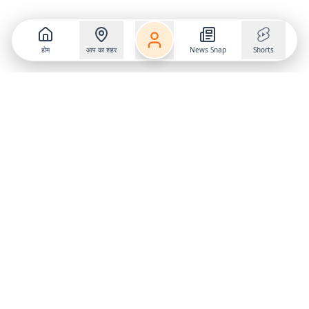
होम
आप का शहर
News Snap
Shorts
Follow us on
X
Download Mobile App
State
›
Jharkhand
›
Hindi News
Gumla News