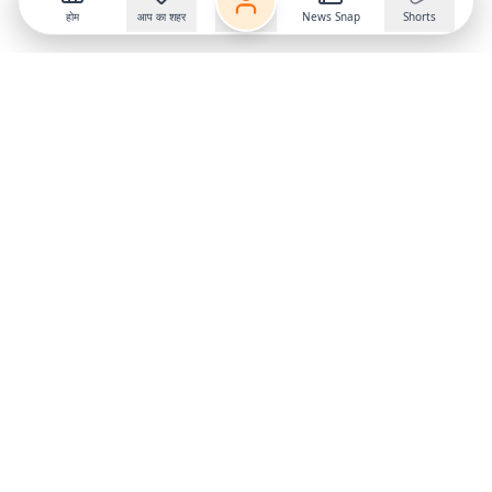
होम
आप का शहर
News Snap
Shorts
Follow us on
X
Download Mobile App
State
›
Jharkhand
›
Hindi News
Gumla News
Bihar News
Dumka News
Delhi News
Ranchi News
Odisha News
Bokaro News