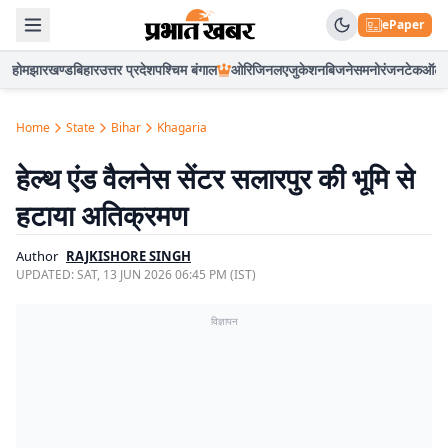
ePaper
होम
झारखण्ड
बिहार
उत्तर प्रदेश
पश्चिम बंगाल
ओरिजिनल
एजुकेशन
बिजनेस
मनोरंजन
टेक
ऑटो
Home
State
Bihar
Khagaria
हेल्थ एंड वैलनेस सेंटर सलारपुर की भूमि से
हटाया अतिक्रमण
Author
RAJKISHORE SINGH
UPDATED:
SAT, 13 JUN 2026 06:45 PM (IST)
विज्ञापन