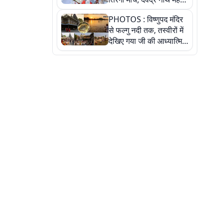
ने किया जल ग्रहण, देखें
PHOTOS : विष्णुपद मंदिर
तस्वीरें
से फल्गु नदी तक, तस्वीरों में
देखिए गया जी की आध्यात्मिक
पहचान