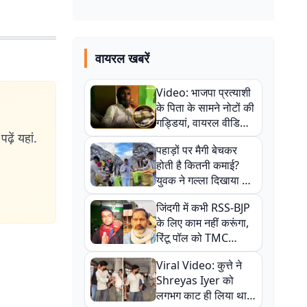
वायरल खबरें
Video: भाजपा प्रत्याशी
के पिता के सामने नोटों की
गड्डियां, वायरल वीडियो
ढ़ें यहां.
से राजनीति में उबाल,
पहाड़ों पर मैगी बेचकर
अजित महतो बोले- TMC
होती है कितनी कमाई?
की गंदी चाल
युवक ने गल्ला दिखाया तो
नौकरी वालों के खड़े हो गए
जिंदगी में कभी RSS-BJP
कान
के लिए काम नहीं करूंगा,
रिंटू पॉल को TMC
ऑफिस में ले जाकर पीटा,
Viral Video: कुत्ते ने
Video वायरल
Shreyas Iyer को
लगभग काट ही लिया था,