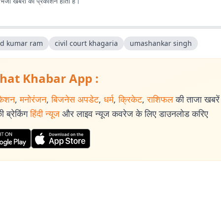
ए भेजी खबरों का प्रकाशन होता है।
nd kumar ram
civil court khagaria
umashankar singh
hat Khabar App :
केशन
,
मनोरंजन
,
बिजनेस अपडेट
,
धर्म
,
क्रिकेट
,
राशिफल
की ताजा खबरें प
 ब्रेकिंग
हिंदी न्यूज
और लाइव न्यूज कवरेज के लिए डाउनलोड करिए