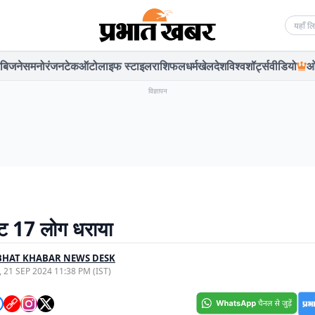
Searc
बिजनेस
मनोरंजन
टेक
ऑटो
लाइफ स्टाइल
राशिफल
धर्म
खेल
देश
विश्व
शॉर्ट्स
वीडियो
ओ
विज्ञापन
क्ट 17 लोग धराया
BHAT KHABAR NEWS DESK
, 21 SEP 2024 11:38 PM (IST)