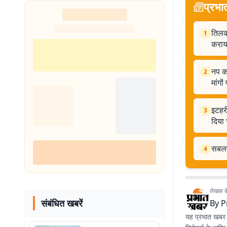
प्रभा
तिलक 
1
कराय
नप कर
2
मांगों
इटहरी
3
दिया
सबलपु
4
लेखक के 
संबंधित खबरें
By
P
यह प्रभात खबर क