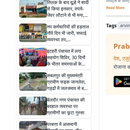
रिपोर्ट्स के जरि
तिलक के बाद दूल्हे ने शादी
Read More
से किया इनकार, रुपये-
जेवर लौटाने से भी मना,
लड़की पक्ष ने दर्ज कराया
Tags
arvi
नप कर्मचारियों की हड़ताल
केस
नौवें दिन भी जारी, सफाई
व्यवस्था ठप,
Prab
नियमितीकरण समेत तीन
इटहरी पंचायत में लगा
सूत्री मांगों पर अड़े कर्मी
सहयोग शिविर, 30 दिनों
देश
,
एजु
के भीतर समस्याओं के
रोजाना की
समाधान का प्रशासन ने
सबलपुर की मुख्यमंत्री
दिया भरोसा
ग्रामीण सड़क जानलेवा,
गड्ढों में जलजमाव से बढ़ी
परेशानी
बेलदौर नगर पंचायत की
बदहाल व्यवस्था पर
ग्रामीणों का फूटा गुस्सा
परबत्ता में आसमानी