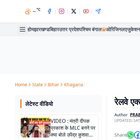
°C
|
|
|
|
--
होम
झारखण्ड
बिहार
उत्तर प्रदेश
पश्चिम बंगाल
ओरिजिनल
एजुकेशन
Home
State
Bihar
Khagaria
रेलवे ए
लेटेस्ट वीडियो
Author
PRA
VIDEO : मंत्री दीपक
UPDATED:
SAT
प्रकाश के MLC बनने पर
क्या बोले उपेंद्र कुशवाहा,
Share