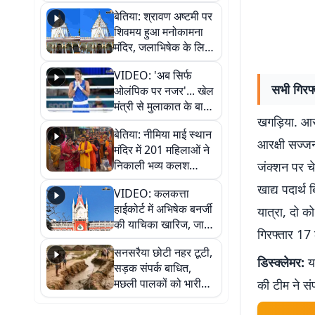
सुनिए
बेतिया: श्रावण अष्टमी पर
शिवमय हुआ मनोकामना
मंदिर, जलाभिषेक के लिए
लगी लंबी कतारें
VIDEO: 'अब सिर्फ
सभी गिरफ्
ओलंपिक पर नजर'... खेल
मंत्री से मुलाकात के बाद
खगड़िया. आर
जैसमीन लंबोरिया का बड़ा
बेतिया: नीमिया माई स्थान
बयान
आरक्षी सज्ज
मंदिर में 201 महिलाओं ने
निकाली भव्य कलश
जंक्शन पर चे
शोभायात्रा, शिवलिंग
खाद्य पदार्थ
VIDEO: कलकत्ता
प्राण-प्रतिष्ठा महोत्सव
हाईकोर्ट में अभिषेक बनर्जी
यात्रा, दो को
शुरू
की याचिका खारिज, जानें
गिरफ्तार 17 ल
क्या है पूरा मामला
सनसरैया छोटी नहर टूटी,
डिस्क्लेमर:
यह
सड़क संपर्क बाधित,
मछली पालकों को भारी
की टीम ने सं
नुकसान