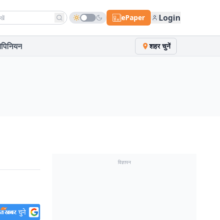
h news
Login
ePaper
पिनियन
शहर चुनें
विज्ञापन