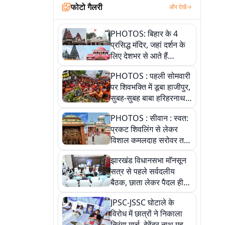
फोटो गैलरी
और देखें
PHOTOS: बिहार के 4
प्रसिद्ध मंदिर, जहां दर्शन के
लिए देशभर से आते हैं
श्रद्धालु, जानिए इनकी
PHOTOS : पहली सोमवारी
खासियत
पर शिवभक्ति में डूबा हाजीपुर,
सुबह-सुबह बाबा हरिहरनाथ
मंदिर पहुंचे तेजस्वी, 10
PHOTOS : सीवान : स्वत:
तस्वीरों में देखें नजारा
प्रकट शिवलिंग से लेकर
विशाल कमलदाह सरोवर तक,
10 तस्वीरों में देखें ऐतिहासिक
झारखंड विधानसभा मॉनसून
महेंद्रनाथ मंदिर और घंटाघर
सत्र से पहले सर्वदलीय
की गाथा
बैठक, छाता लेकर पैदल ही
सत्ता पक्ष की मीटिंग में पहुंचे
JPSC-JSSC घोटाले के
सीएम, देखें तस्वीरें
विरोध में छात्रों ने निकाला
तिरंगा मार्च, देवेंद्र नाथ महतो