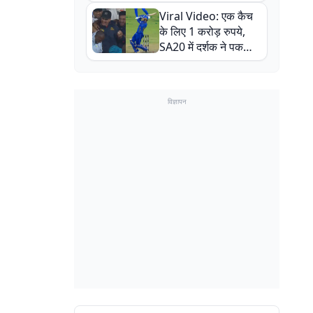
न्यूजीलैंड सीरीज से पहले
Viral Video: एक कैच
बाल-बाल बचे
के लिए 1 करोड़ रुपये,
SA20 में दर्शक ने पकड़ा
एक हाथ से गजब का कैच
विज्ञापन