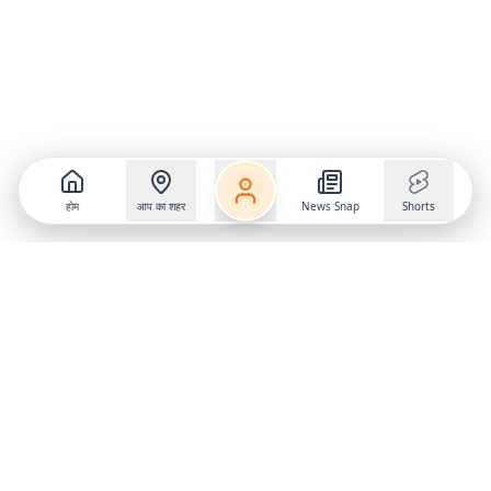
होम
आप का शहर
News Snap
Shorts
Follow us on
X
Download Mobile App