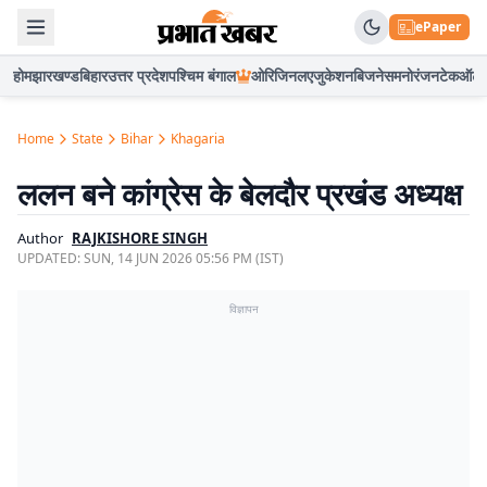
ePaper
होम
झारखण्ड
बिहार
उत्तर प्रदेश
पश्चिम बंगाल
ओरिजिनल
एजुकेशन
बिजनेस
मनोरंजन
टेक
ऑटो
Home
State
Bihar
Khagaria
ललन बने कांग्रेस के बेलदौर प्रखंड अध्यक्ष
Author
RAJKISHORE SINGH
UPDATED:
SUN, 14 JUN 2026 05:56 PM (IST)
विज्ञापन