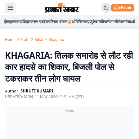
ePaper
होम
झारखण्ड
बिहार
उत्तर प्रदेश
पश्चिम बंगाल
ओरिजिनल
एजुकेशन
बिजनेस
मनोरंजन
टेक
ऑटो
Home
State
Bihar
Khagaria
KHAGARIA: तिलक समारोह से लौट रही
कार हादसे का शिकार, बिजली पोल से
टकराकर तीन लोग घायल
Author
SHRUTI KUMARI
UPDATED:
MON, 11 MAY 2026 09:51 AM (IST)
विज्ञापन