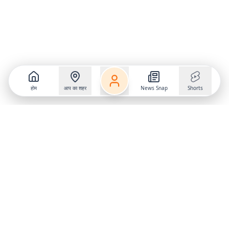
होम
आप का शहर
News Snap
Shorts
Follow us on
X
Download Mobile App