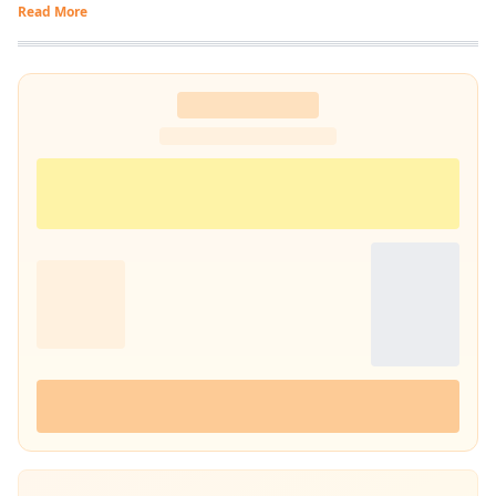
Read More
प्रभात खबर डिजिटल
, बिहार में राजनीति और समसामयिक मुद्दों पर लेखन कर रहे हैं.
किताबें पढ़ने, वायलिन बजाने और कला-साहित्य में गहरी रुचि रखते हैं तथा बिहार को
सामाजिक, सांस्कृतिक और राजनीतिक दृष्टि से समझने में विशेष दिलचस्पी.