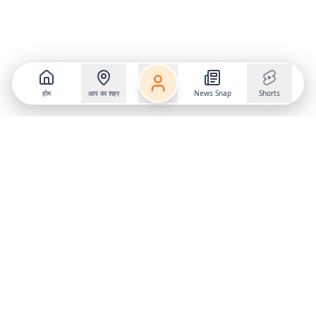
होम
आप का शहर
News Snap
Shorts
Follow us on
X
Download Mobile App