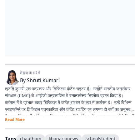
लेखक के बारे में
By
Shruti Kumari
श्रुति कुमारी एक पत्रकार और डिजिटल कंटेंट राइटर हैं। उन्होंने भारतीय जनसंचार
संस्थान (IIMC) से अंग्रेजी पत्रकारिता में स्नातकोत्तर डिप्लोमा प्राप्त किया है।
वर्तमान में वे प्रभात खबर डिजिटल में कंटेंट राइटर के रूप में कार्यरत हैं। उन्हें विभिन्न
प्लाटफॉर्म्स पर डिजिटल पत्रकारिता और कंटेंट राइटिंग का लगभग दो वर्षों का अनुभव
है। सामाजिक मुद्दों, महिला सशक्तिकरण, राजनीति, शिक्षा और लाइफस्टाइल जैसे विषयों
Read More
पर लिखना उनकी विशेष रुचि का क्षेत्र है। इसके अलावा वे डिजिटल प्लेटफॉर्म के लिए
स्क्रिप्ट राइटिंग करती हैं तथा हिंदी कविता और अंगिका भाषा में लेखन का भी शौक
रखती हैं। प्रकृति से उनका विशेष लगाव है और वे मानती हैं कि संवेदनशील, तथ्यपरक
Tags
chautham
khagarianews
schoolstudent