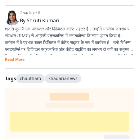
लेखक के बारे में
By
Shruti Kumari
श्रुति कुमारी एक पत्रकार और डिजिटल कंटेंट राइटर हैं। उन्होंने भारतीय जनसंचार
संस्थान (IIMC) से अंग्रेजी पत्रकारिता में स्नातकोत्तर डिप्लोमा प्राप्त किया है।
वर्तमान में वे प्रभात खबर डिजिटल में कंटेंट राइटर के रूप में कार्यरत हैं। उन्हें विभिन्न
प्लाटफॉर्म्स पर डिजिटल पत्रकारिता और कंटेंट राइटिंग का लगभग दो वर्षों का अनुभव
है। सामाजिक मुद्दों, महिला सशक्तिकरण, राजनीति, शिक्षा और लाइफस्टाइल जैसे विषयों
Read More
पर लिखना उनकी विशेष रुचि का क्षेत्र है। इसके अलावा वे डिजिटल प्लेटफॉर्म के लिए
स्क्रिप्ट राइटिंग करती हैं तथा हिंदी कविता और अंगिका भाषा में लेखन का भी शौक
रखती हैं। प्रकृति से उनका विशेष लगाव है और वे मानती हैं कि संवेदनशील, तथ्यपरक
Tags
chautham
khagarianews
और जनसरोकार से जुड़ी पत्रकारिता समाज में सकारात्मक बदलाव का माध्यम बन सकती
है।