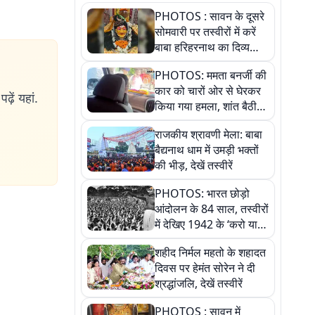
PHOTOS : सावन के दूसरे
सोमवारी पर तस्वीरों में करें
बाबा हरिहरनाथ का दिव्य
दर्शन, हर दिन होता है विशेष
PHOTOS: ममता बनर्जी की
श्रृंगार, देखें कैसे सजता है
कार को चारों ओर से घेरकर
गर्भगृह
ढ़ें यहां.
किया गया हमला, शांत बैठी
रहीं तृणमूल सुप्रीमो
राजकीय श्रावणी मेला: बाबा
बैद्यनाथ धाम में उमड़ी भक्तों
की भीड़, देखें तस्वीरें
PHOTOS: भारत छोड़ो
आंदोलन के 84 साल, तस्वीरों
में देखिए 1942 के ‘करो या
मरो’ आंदोलन की कहानी
शहीद निर्मल महतो के शहादत
दिवस पर हेमंत सोरेन ने दी
श्रद्धांजलि, देखें तस्वीरें
PHOTOS : सावन में