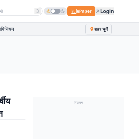
h news
Login
ePaper
पिनियन
शहर चुनें
्षीय
विज्ञापन
त