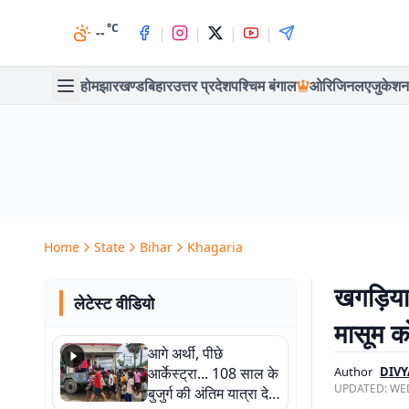
°C
|
|
|
|
--
होम
झारखण्ड
बिहार
उत्तर प्रदेश
पश्चिम बंगाल
ओरिजिनल
एजुकेशन
Home
State
Bihar
Khagaria
खगड़िया 
लेटेस्ट वीडियो
मासूम को
आगे अर्थी, पीछे
आर्केस्ट्रा... 108 साल के
Author
DIV
UPDATED:
WED
बुजुर्ग की अंतिम यात्रा देख