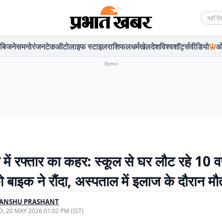
Searc
बिजनेस
मनोरंजन
टेक
ऑटो
लाइफ स्टाइल
राशिफल
धर्म
खेल
देश
विश्व
शॉर्ट्स
वीडियो
ओ
विज्ञापन
में रफ्तार का कहर: स्कूल से घर लौट रहे 10 वर
 बाइक ने रौंदा, अस्पताल में इलाज के दौरान मौ
YANSHU PRASHANT
, 20 MAY 2026 01:02 PM (IST)