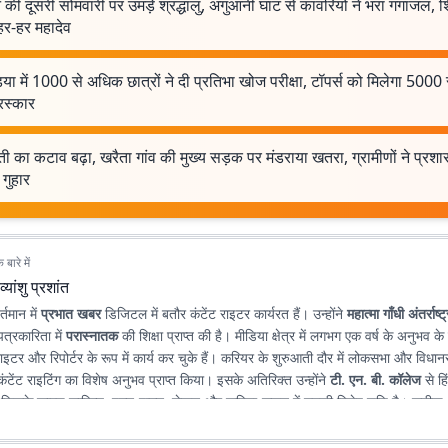
की दूसरी सोमवारी पर उमड़े श्रद्धालु, अगुआनी घाट से कांवरियों ने भरा गंगाजल, शि
 हर-हर महादेव
या में 1000 से अधिक छात्रों ने दी प्रतिभा खोज परीक्षा, टॉपर्स को मिलेगा 5000
रस्कार
ी का कटाव बढ़ा, खरैता गांव की मुख्य सड़क पर मंडराया खतरा, ग्रामीणों ने प्रश
गुहार
बारे में
व्यांशु प्रशांत
र्तमान में
प्रभात खबर
डिजिटल में बतौर कंटेंट राइटर कार्यरत हैं। उन्होंने
महात्मा गाँधी अंतर्राष्ट
पत्रकारिता में
परास्नातक
की शिक्षा प्राप्त की है। मीडिया क्षेत्र में लगभग एक वर्ष के अनुभव के
़ राइटर और रिपोर्टर के रूप में कार्य कर चुके हैं। करियर के शुरुआती दौर में लोकसभा और विधानस
ंटेंट राइटिंग का विशेष अनुभव प्राप्त किया। इसके अतिरिक्त उन्होंने
टी. एन. बी. कॉलेज
से हिं
, जिसके कारण साहित्य, पठन-पाठन, लेखन और कविता-सृजन में उनकी विशेष रुचि है। सटीक, न
 के माध्यम से पाठकों तक विश्वसनीय जानकारी पहुँचाना उनकी पेशेवर पहचान है।