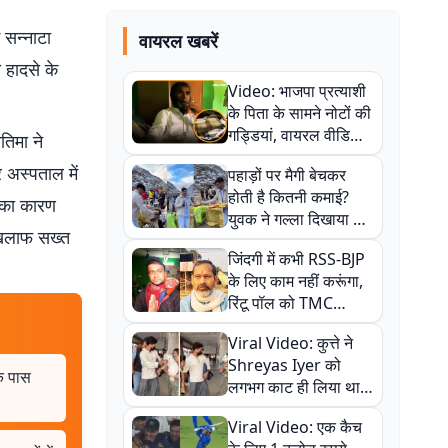
 सन्नाटा
वायरल खबरें
 हादसे के
Video: भाजपा प्रत्याशी
के पिता के सामने नोटों की
गड्डियां, वायरल वीडियो
तिमा ने
से राजनीति में उबाल,
 अस्पताल में
पहाड़ों पर मैगी बेचकर
अजित महतो बोले- TMC
होती है कितनी कमाई?
की गंदी चाल
ा का कारण
युवक ने गल्ला दिखाया तो
खिलाफ सख्त
नौकरी वालों के खड़े हो गए
जिंदगी में कभी RSS-BJP
कान
के लिए काम नहीं करूंगा,
रिंटू पॉल को TMC
ऑफिस में ले जाकर पीटा,
Viral Video: कुत्ते ने
Video वायरल
Shreyas Iyer को
के पास
लगभग काट ही लिया था,
न्यूजीलैंड सीरीज से पहले
Viral Video: एक कैच
बाल-बाल बचे