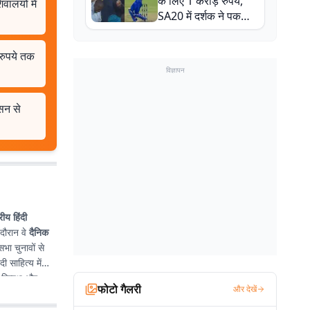
के लिए 1 करोड़ रुपये,
वालयों में
SA20 में दर्शक ने पकड़ा
एक हाथ से गजब का कैच
 रुपये तक
विज्ञापन
ासन से
्रीय हिंदी
 दौरान वे
दैनिक
भा चुनावों से
दी साहित्य में
िष्पक्ष और
फोटो गैलरी
और देखें