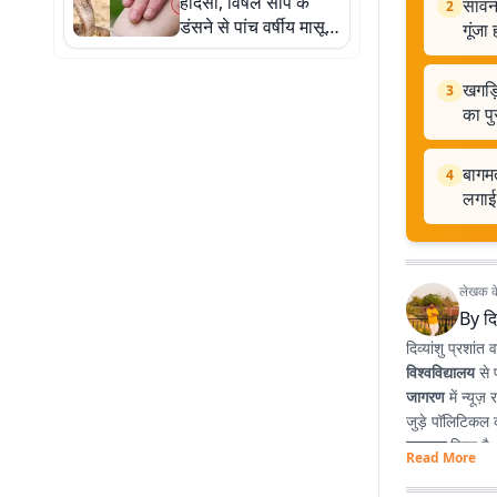
हादसा, विषैले सांप के
सावन 
2
डंसने से पांच वर्षीय मासूम
गूंजा
की मौत, गांव में पसरा
मातम
खगड़ि
3
का पु
बागमत
4
लगाई 
लेखक के 
By
दि
दिव्यांशु प्रशांत व
विश्वविद्यालय
से 
जागरण
में न्यूज
जुड़े पॉलिटिकल क
स्नातक
किया है
Read More
प्रभावशाली लेखन