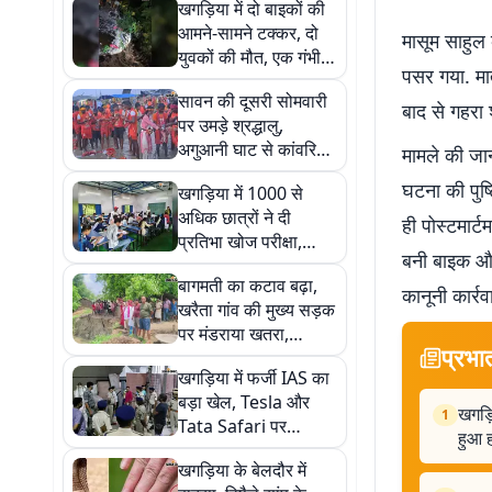
खगड़िया में दो बाइकों की
आमने-सामने टक्कर, दो
मासूम साहुल 
युवकों की मौत, एक गंभीर,
पसर गया. मात
डुमरी पुल के पास हुआ
सावन की दूसरी सोमवारी
हादसा
बाद से गहरा 
पर उमड़े श्रद्धालु,
अगुआनी घाट से कांवरियों
मामले की जान
ने भरा गंगाजल, शिवालयों
घटना की पुष्
खगड़िया में 1000 से
में गूंजा हर-हर महादेव
अधिक छात्रों ने दी
ही पोस्टमार्ट
प्रतिभा खोज परीक्षा,
बनी बाइक और
टॉपर्स को मिलेगा 5000
बागमती का कटाव बढ़ा,
रुपये तक का पुरस्कार
कानूनी कार्र
खरैता गांव की मुख्य सड़क
पर मंडराया खतरा,
प्रभा
ग्रामीणों ने प्रशासन से
खगड़िया में फर्जी IAS का
लगाई गुहार
बड़ा खेल, Tesla और
खगड़ि
1
Tata Safari पर
हुआ 
सरकारी बोर्ड लगाकर
खगड़िया के बेलदौर में
चलता था मनीष