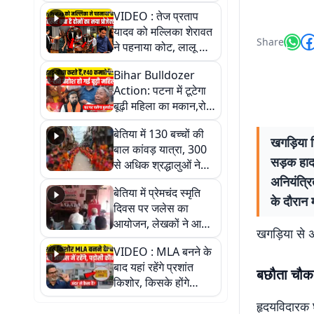
हैरान हो जाएंगे आप
VIDEO : तेज प्रताप
यादव को मल्लिका शेरावत
Share
ने पहनाया कोट, लालू के
लाल ने क्यों कहा दिल
Bihar Bulldozer
थाम कर बैठिए, वीडियो में
Action: पटना में टूटेगा
जानें पूरा सच
बूढ़ी महिला का मकान,रोते
रोते हुई बेहोश; वीडियो में
बेतिया में 130 बच्चों की
देखिए पूरा मामला
खगड़िया ज
बाल कांवड़ यात्रा, 300
सड़क हादस
से अधिक श्रद्धालुओं ने
लिया हिस्सा
अनियंत्रि
बेतिया में प्रेमचंद स्मृति
के दौरान 
दिवस पर जलेस का
आयोजन, लेखकों ने आम
खगड़िया से अ
जनता को जागरूक करने
VIDEO : MLA बनने के
का लिया संकल्प
बाद यहां रहेंगे प्रशांत
बछौता चौक 
किशोर, किसके होंगे
पड़ोसी? वीडियो में देखिए
हृदयविदारक 
कैसा है पीके का नया