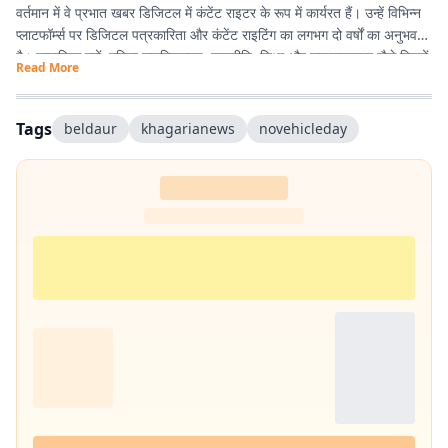
वर्तमान में वे प्रभात खबर डिजिटल में कंटेंट राइटर के रूप में कार्यरत हैं। उन्हें विभिन्न
प्लाटफॉर्म्स पर डिजिटल पत्रकारिता और कंटेंट राइटिंग का लगभग दो वर्षों का अनुभव
है। सामाजिक मुद्दों, महिला सशक्तिकरण, राजनीति, शिक्षा और लाइफस्टाइल जैसे विषयों
Read More
पर लिखना उनकी विशेष रुचि का क्षेत्र है। इसके अलावा वे डिजिटल प्लेटफॉर्म के लिए
स्क्रिप्ट राइटिंग करती हैं तथा हिंदी कविता और अंगिका भाषा में लेखन का भी शौक
रखती हैं। प्रकृति से उनका विशेष लगाव है और वे मानती हैं कि संवेदनशील, तथ्यपरक
Tags
beldaur
khagarianews
novehicleday
और जनसरोकार से जुड़ी पत्रकारिता समाज में सकारात्मक बदलाव का माध्यम बन सकती
है।