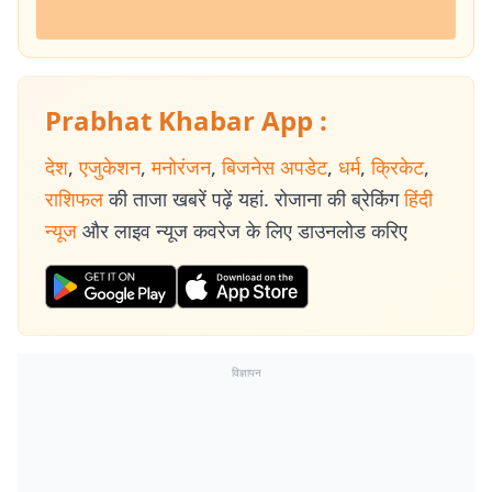
Prabhat Khabar App :
देश
,
एजुकेशन
,
मनोरंजन
,
बिजनेस अपडेट
,
धर्म
,
क्रिकेट
,
राशिफल
की ताजा खबरें पढ़ें यहां. रोजाना की ब्रेकिंग
हिंदी
न्यूज
और लाइव न्यूज कवरेज के लिए डाउनलोड करिए
विज्ञापन