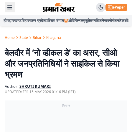
ePaper
होम
झारखण्ड
बिहार
उत्तर प्रदेश
पश्चिम बंगाल
ओरिजिनल
एजुकेशन
बिजनेस
मनोरंजन
टेक
ऑटो
Home
State
Bihar
Khagaria
बेलदौर में ‘नो व्हीकल डे’ का असर, सीओ
और जनप्रतिनिधियों ने साइकिल से किया
भ्रमण
Author
SHRUTI KUMARI
UPDATED:
FRI, 15 MAY 2026 01:16 PM (IST)
विज्ञापन