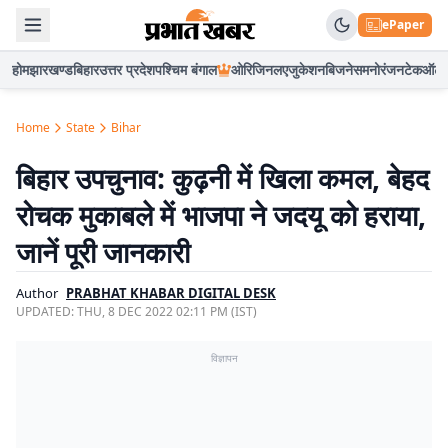
ePaper
होम
झारखण्ड
बिहार
उत्तर प्रदेश
पश्चिम बंगाल
ओरिजिनल
एजुकेशन
बिजनेस
मनोरंजन
टेक
ऑटो
Home
State
Bihar
बिहार उपचुनाव: कुढ़नी में खिला कमल, बेहद
रोचक मुकाबले में भाजपा ने जदयू को हराया,
जानें पूरी जानकारी
Author
PRABHAT KHABAR DIGITAL DESK
UPDATED:
THU, 8 DEC 2022 02:11 PM (IST)
विज्ञापन