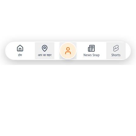
होम
आप का शहर
News Snap
Shorts
Follow us on
X
Download Mobile App