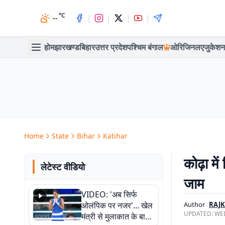
°C
|
|
|
|
--
होम
झारखण्ड
बिहार
उत्तर प्रदेश
पश्चिम बंगाल
ओरिजिनल
एजुकेशन
Home
State
Bihar
Katihar
कोढ़ा म
लेटेस्ट वीडियो
जाम
VIDEO: 'अब सिर्फ
ओलंपिक पर नजर'... खेल
Author
RAJK
UPDATED:
WED
मंत्री से मुलाकात के बाद