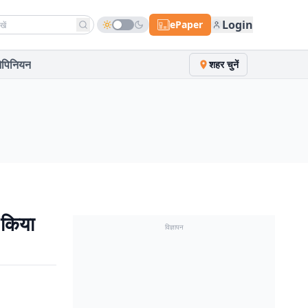
h news
Login
ePaper
पिनियन
शहर चुनें
 किया
विज्ञापन