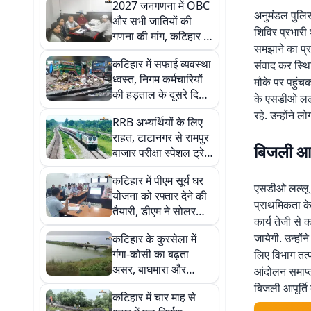
2027 जनगणना में OBC
अनुमंडल पुलिस
और सभी जातियों की
शिविर प्रभारी 
गणना की मांग, कटिहार से
समझाने का प्र
उठी नई आवाज
कटिहार में सफाई व्यवस्था
संवाद कर स्थि
ध्वस्त, निगम कर्मचारियों
मौके पर पहुंच
की हड़ताल के दूसरे दिन
के एसडीओ लल्ल
214 टन कचरा सड़कों
रहे. उन्होंने ल
RRB अभ्यर्थियों के लिए
पर जमा
राहत, टाटानगर से रामपुर
बिजली आप
बाजार परीक्षा स्पेशल ट्रेन
का परिचालन 15 अगस्त
कटिहार में पीएम सूर्य घर
तक जारी
एसडीओ लल्लू प्
योजना को रफ्तार देने की
प्राथमिकता के
तैयारी, डीएम ने सोलर
कार्य तेजी से 
संयंत्र स्थापना और
जायेगी. उन्हो
कटिहार के कुरसेला में
प्रचार-प्रसार पर दिया
गंगा-कोसी का बढ़ता
लिए विभाग तत्प
जोर
असर, बाघमारा और
आंदोलन समाप्त
दियारा क्षेत्र में बाढ़ का
बिजली आपूर्ति 
कटिहार में चार माह से
फैलाव तेज, किसानों की