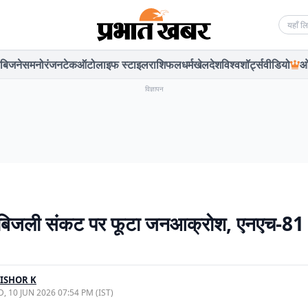
Searc
बिजनेस
मनोरंजन
टेक
ऑटो
लाइफ स्टाइल
राशिफल
धर्म
खेल
देश
विश्व
शॉर्ट्स
वीडियो
ओ
विज्ञापन
ें बिजली संकट पर फूटा जनआक्रोश, एनएच-81
ISHOR K
, 10 JUN 2026 07:54 PM (IST)