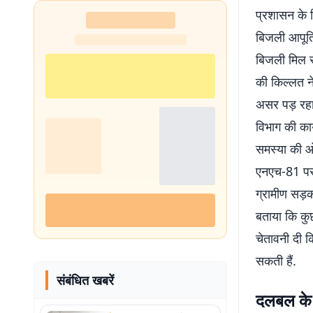
प्रशासन के ख
बिजली आपूर्त
बिजली मिल र
की किल्लत ने
असर पड़ रहा ह
विभाग की कार
समस्या की ओ
एनएच-81 पर ब
ग्रामीण सड़को
बताया कि कुछ 
चेतावनी दी क
सकती हैं.
संबंधित खबरें
दलबल के 