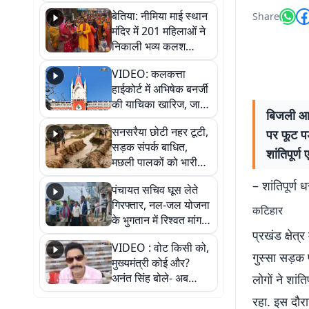
जैसमीन लंबोरिया का बड़ा
बेतिया: नीमिया माई स्थान
Share
बयान
मंदिर में 201 महिलाओं ने
निकाली भव्य कलश
शोभायात्रा, शिवलिंग
VIDEO: कलकत्ता
प्राण-प्रतिष्ठा महोत्सव
हाईकोर्ट में अभिषेक बनर्जी
शुरू
की याचिका खारिज, जानें
बिजली आप
क्या है पूरा मामला
सनसरैया छोटी नहर टूटी,
पर फूट प
सड़क संपर्क बाधित,
शांतिपूर्
मछली पालकों को भारी
नुकसान
– शांतिपूर्
पंचायत सचिव घूस लेते
गिरफ्तार, नल-जल योजना
कटिहार
के भुगतान में रिश्वत मांगना
प्रखंड क्षेत
पड़ा भारी
VIDEO : वोट किसी को,
गुस्सा सड़क
मुख्यमंत्री कोई और?
अनंत सिंह बोले- अब
लोगों ने शां
जनता हर चुनाव में देगी
रहा. इस दौर
जवाब