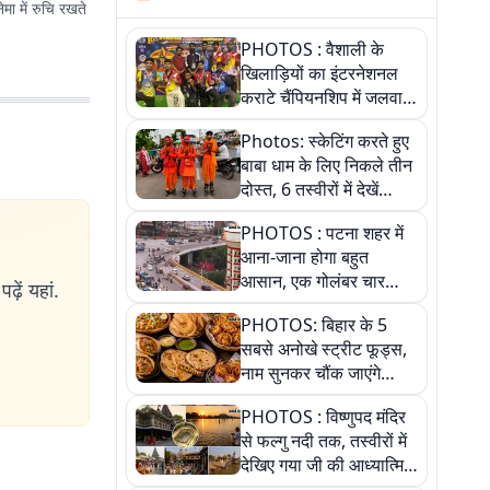
मा में रुचि रखते
PHOTOS : वैशाली के
खिलाड़ियों का इंटरनेशनल
कराटे चैंपियनशिप में जलवा,
जीते 9 पदक, पांच तस्वीर से
Photos: स्केटिंग करते हुए
देखिए पूरा खेल
बाबा धाम के लिए निकले तीन
दोस्त, 6 तस्वीरों में देखें
आस्था और जुनून की कहानी
PHOTOS : पटना शहर में
आना-जाना होगा बहुत
आसान, एक गोलंबर चार
ढ़ें यहां.
फ्लाईओवर को जोड़ेगा
PHOTOS: बिहार के 5
सबसे अनोखे स्ट्रीट फूड्स,
नाम सुनकर चौंक जाएंगे
लेकिन स्वाद ऐसा कि बार-बार
PHOTOS : विष्णुपद मंदिर
खाने का करेगा मन
से फल्गु नदी तक, तस्वीरों में
देखिए गया जी की आध्यात्मिक
पहचान