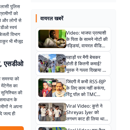
कोलासी पुलिस
्रामीणों को
वायरल खबरें
 और लोगों से
सडीओ स्वयं
Video: भाजपा प्रत्याशी
बिजली विभाग
के पिता के सामने नोटों की
ाकुर भी मौजूद
गड्डियां, वायरल वीडियो
से राजनीति में उबाल,
पहाड़ों पर मैगी बेचकर
अजित महतो बोले- TMC
ूर, एसडीओ
होती है कितनी कमाई?
की गंदी चाल
युवक ने गल्ला दिखाया तो
नौकरी वालों के खड़े हो गए
की समस्या को
जिंदगी में कभी RSS-BJP
कान
ंटेनेंस का
के लिए काम नहीं करूंगा,
ि सुनिश्चित की
रिंटू पॉल को TMC
े समाधान के
ऑफिस में ले जाकर पीटा,
Viral Video: कुत्ते ने
ामीणों ने अपना
Video वायरल
Shreyas Iyer को
ि जल्द ही
लगभग काट ही लिया था,
न्यूजीलैंड सीरीज से पहले