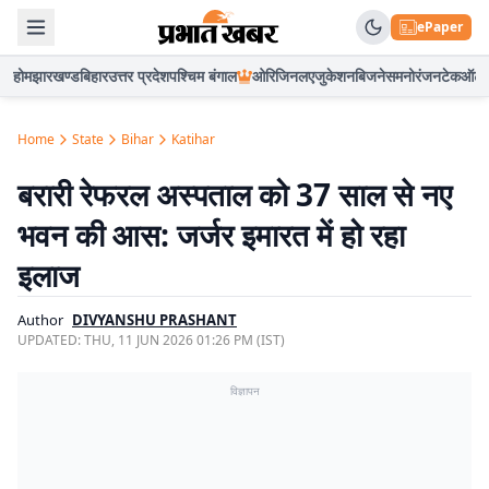
ePaper
होम
झारखण्ड
बिहार
उत्तर प्रदेश
पश्चिम बंगाल
ओरिजिनल
एजुकेशन
बिजनेस
मनोरंजन
टेक
ऑटो
Home
State
Bihar
Katihar
बरारी रेफरल अस्पताल को 37 साल से नए
भवन की आस: जर्जर इमारत में हो रहा
इलाज
Author
DIVYANSHU PRASHANT
UPDATED:
THU, 11 JUN 2026 01:26 PM (IST)
विज्ञापन