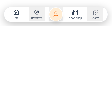
होम
आप का शहर
News Snap
Shorts
Follow us on
X
Download Mobile App
State
›
Jharkhand
›
Hindi News
Gumla News