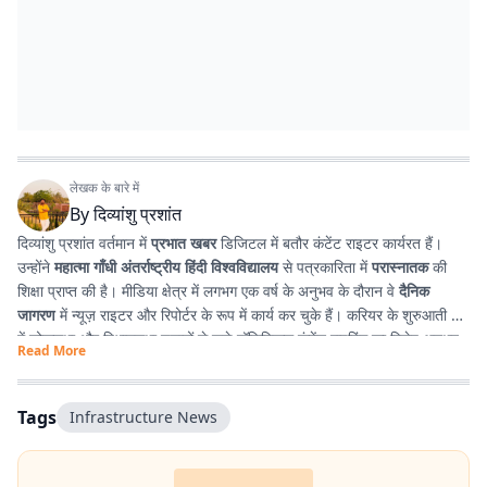
लेखक के बारे में
By
दिव्यांशु प्रशांत
दिव्यांशु प्रशांत वर्तमान में
प्रभात खबर
डिजिटल में बतौर कंटेंट राइटर कार्यरत हैं।
उन्होंने
महात्मा गाँधी अंतर्राष्ट्रीय हिंदी विश्वविद्यालय
से पत्रकारिता में
परास्नातक
की
शिक्षा प्राप्त की है। मीडिया क्षेत्र में लगभग एक वर्ष के अनुभव के दौरान वे
दैनिक
जागरण
में न्यूज़ राइटर और रिपोर्टर के रूप में कार्य कर चुके हैं। करियर के शुरुआती दौर
में लोकसभा और विधानसभा चुनावों से जुड़े पॉलिटिकल कंटेंट राइटिंग का विशेष अनुभव
Read More
प्राप्त किया। इसके अतिरिक्त उन्होंने
टी. एन. बी. कॉलेज
से हिंदी साहित्य में
स्नातक
किया है, जिसके कारण साहित्य, पठन-पाठन, लेखन और कविता-सृजन में उनकी विशेष
रुचि है। सटीक, निष्पक्ष और प्रभावशाली लेखन के माध्यम से पाठकों तक विश्वसनीय
Tags
Infrastructure News
जानकारी पहुँचाना उनकी पेशेवर पहचान है।