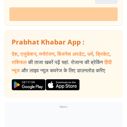
Prabhat Khabar App :
देश
,
एजुकेशन
,
मनोरंजन
,
बिजनेस अपडेट
,
धर्म
,
क्रिकेट
,
राशिफल
की ताजा खबरें पढ़ें यहां. रोजाना की ब्रेकिंग
हिंदी
न्यूज
और लाइव न्यूज कवरेज के लिए डाउनलोड करिए
विज्ञापन