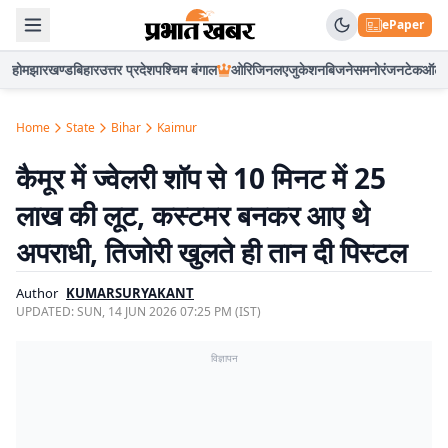
ePaper
होम
झारखण्ड
बिहार
उत्तर प्रदेश
पश्चिम बंगाल
ओरिजिनल
एजुकेशन
बिजनेस
मनोरंजन
टेक
ऑटो
Home
State
Bihar
Kaimur
कैमूर में ज्वेलरी शॉप से 10 मिनट में 25
लाख की लूट, कस्टमर बनकर आए थे
अपराधी, तिजोरी खुलते ही तान दी पिस्टल
Author
KUMARSURYAKANT
UPDATED:
SUN, 14 JUN 2026 07:25 PM (IST)
विज्ञापन