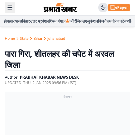
ePaper
होम
झारखण्ड
बिहार
उत्तर प्रदेश
पश्चिम बंगाल
ओरिजिनल
एजुकेशन
बिजनेस
मनोरंजन
टेक
ऑटो
Home
State
Bihar
Jehanabad
पारा गिरा, शीतलहर की चपेट में अरवल
जिला
Author
PRABHAT KHABAR NEWS DESK
UPDATED:
THU, 2 JAN 2025 09:56 PM (IST)
विज्ञापन