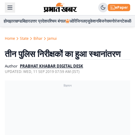
ePaper
होम
झारखण्ड
बिहार
उत्तर प्रदेश
पश्चिम बंगाल
ओरिजिनल
एजुकेशन
बिजनेस
मनोरंजन
टेक
ऑटो
Home
State
Bihar
Jamui
तीन पुलिस निरीक्षकों का हुआ स्थानांतरण
Author
PRABHAT KHABAR DIGITAL DESK
UPDATED:
WED, 11 SEP 2019 07:59 AM (IST)
विज्ञापन