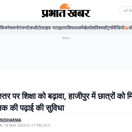
Searc
बिजनेस
मनोरंजन
टेक
ऑटो
लाइफ स्टाइल
राशिफल
धर्म
खेल
देश
विश्व
शॉर्ट्स
वीडियो
ओ
विज्ञापन
्तर पर शिक्षा को बढ़ावा, हाजीपुर में छात्रों को 
 की पढ़ाई की सुविधा
INISHARMA
, 18 MAY 2026 01:17 PM (IST)