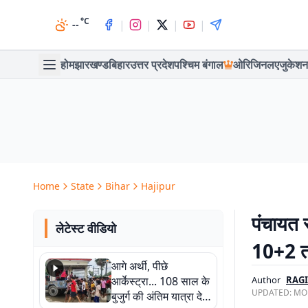
°C
|
|
|
|
--
होम
झारखण्ड
बिहार
उत्तर प्रदेश
पश्चिम बंगाल
ओरिजिनल
एजुकेशन
Home
State
Bihar
Hajipur
पंचायत स
लेटेस्ट वीडियो
10+2 तक
आगे अर्थी, पीछे
आर्केस्ट्रा... 108 साल के
Author
RAG
UPDATED:
MON
बुजुर्ग की अंतिम यात्रा देख