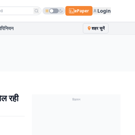
h news
Login
ePaper
पिनियन
शहर चुनें
मिल रही
विज्ञापन