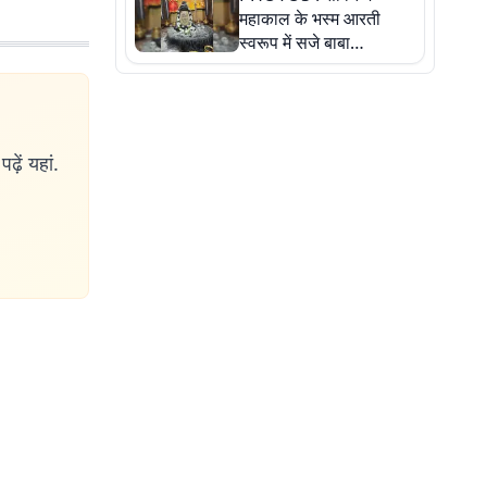
महाकाल के भस्म आरती
स्वरूप में सजे बाबा
औघड़दानी, तस्वीरों में करें
अद्भुत दर्शन
ढ़ें यहां.