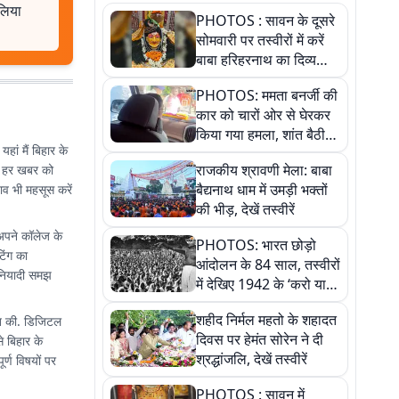
 लिया
PHOTOS : सावन के दूसरे
सोमवारी पर तस्वीरों में करें
बाबा हरिहरनाथ का दिव्य
दर्शन, हर दिन होता है विशेष
PHOTOS: ममता बनर्जी की
श्रृंगार, देखें कैसे सजता है
कार को चारों ओर से घेरकर
गर्भगृह
किया गया हमला, शांत बैठी
हां मैं बिहार के
रहीं तृणमूल सुप्रीमो
राजकीय श्रावणी मेला: बाबा
श्य हर खबर को
बैद्यनाथ धाम में उमड़ी भक्तों
ाव भी महसूस करें
की भीड़, देखें तस्वीरें
 अपने कॉलेज के
PHOTOS: भारत छोड़ो
िंग का
आंदोलन के 84 साल, तस्वीरों
बुनियादी समझ
में देखिए 1942 के ‘करो या
मरो’ आंदोलन की कहानी
शहीद निर्मल महतो के शहादत
ुआत की. डिजिटल
दिवस पर हेमंत सोरेन ने दी
से बिहार के
श्रद्धांजलि, देखें तस्वीरें
र्ण विषयों पर
PHOTOS : सावन में