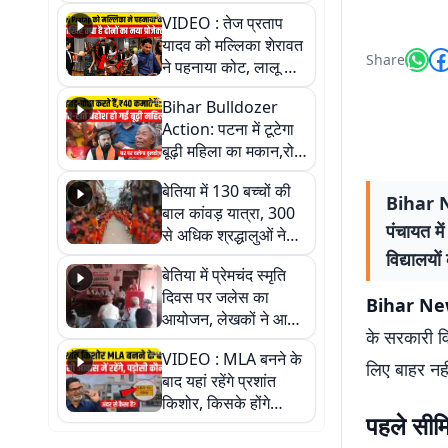
हैरान हो जाएंगे आप
VIDEO : तेज प्रताप
यादव को मल्लिका शेरावत
Share
ने पहनाया कोट, लालू के
लाल ने क्यों कहा दिल
Bihar Bulldozer
थाम कर बैठिए, वीडियो में
Action: पटना में टूटेगा
जानें पूरा सच
बूढ़ी महिला का मकान,रोते
रोते हुई बेहोश; वीडियो में
बेतिया में 130 बच्चों की
देखिए पूरा मामला
Bihar New
बाल कांवड़ यात्रा, 300
पंचायत मे
से अधिक श्रद्धालुओं ने
लिया हिस्सा
विद्यालयो
बेतिया में प्रेमचंद स्मृति
दिवस पर जलेस का
Bihar New
आयोजन, लेखकों ने आम
के सरकारी वि
जनता को जागरूक करने
VIDEO : MLA बनने के
का लिया संकल्प
लिए बाहर नहीं
बाद यहां रहेंगे प्रशांत
किशोर, किसके होंगे
पहले सीमि
पड़ोसी? वीडियो में देखिए
कैसा है पीके का नया