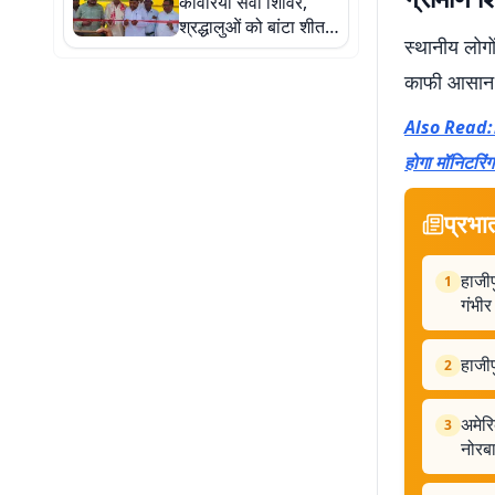
कांवरिया सेवा शिविर,
श्रद्धालुओं को बांटा शीतल
स्थानीय लोगो
पेय और फल
काफी आसान हु
Also Read:शिक
होगा मॉनिटरिं
प्रभा
हाजीप
1
गंभीर
हाजीप
2
अमेरि
3
नोरब