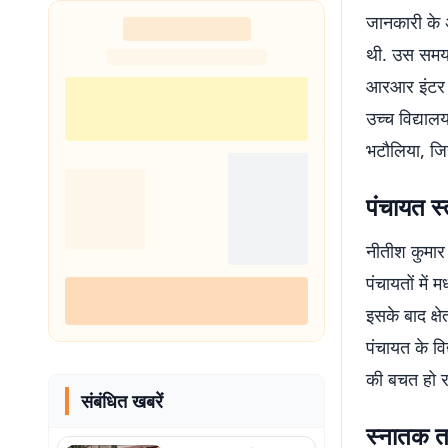
ठिकाना
जानकारी के अ
थी. उस समय 
आरआर इंटर कॉ
उच्च विद्याल
भटौलिया, जिस
पंचायत स्
नीतीश कुमार के
पंचायतों में
इसके बाद क्ष
पंचायत के वि
की बचत हो रह
संबंधित खबरें
स्नातक त