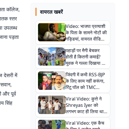
समता कॉलेज,
वायरल खबरें
नातक स्तर
Video: भाजपा प्रत्याशी
िधा उपलब्ध
के पिता के सामने नोटों की
जाना पड़ता
गड्डियां, वायरल वीडियो
से राजनीति में उबाल,
पहाड़ों पर मैगी बेचकर
अजित महतो बोले- TMC
होती है कितनी कमाई?
की गंदी चाल
युवक ने गल्ला दिखाया तो
नौकरी वालों के खड़े हो गए
जिंदगी में कभी RSS-BJP
देसरी में
कान
के लिए काम नहीं करूंगा,
पासवान,
रिंटू पॉल को TMC
ी और पूर्व
ऑफिस में ले जाकर पीटा,
Viral Video: कुत्ते ने
Video वायरल
जय सिंह
Shreyas Iyer को
लगभग काट ही लिया था,
न्यूजीलैंड सीरीज से पहले
Viral Video: एक कैच
बाल-बाल बचे