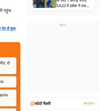
के लिए 1 करोड़ रुपये,
SA20 में दर्शक ने पकड़ा
ी पहुंच
एक हाथ से गजब का कैच
विज्ञापन
 ऐप से शुरू
मौत, दो
रूक
 खिलाफ
फोटो गैलरी
और देखें