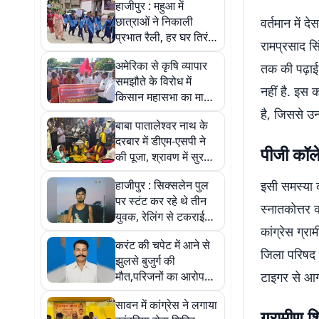
हाजीपुर : महुआ में
छात्राओं ने निकाली
वर्तमान में 
प्रभात रैली, हर घर तिरंगा
रामप्रसाद सि
को लेकर किया जागरूक
अमेरिका से कृषि व्यापार
तक की पढ़ाई 
समझौते के विरोध में
नहीं है. इस 
किसान महासभा का मार्च,
पीएम-सीएम के खिलाफ
है, जिससे उन
बाबा पातालेश्वर नाथ के
नोरबाजी की
दरबार में डीएम-एसपी ने
पीजी कॉल
की पूजा, श्रावण में सुरक्षा
व्यवस्था का लिया जायजा
हाजीपुर : सिक्सलेन पुल
इसी समस्या क
पर स्टंट कर रहे थे तीन
स्नातकोत्तर 
युवक, रेलिंग से टकराई
कांग्रेस ग्रा
बाइक, एक की मौत, दो
करंट की चपेट में आने से
गंभीर
जिला परिषद स
झुलसे बुजुर्ग की
मौत,परिजनों का आरोप
टाइगर से आग
जंदाहा पीएचसी में कोई
सावन में कांग्रेस ने लगाया
डॉक्टर नहीं था मौजूद
ग्रामीण श