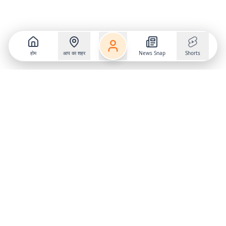
होम
आप का शहर
News Snap
Shorts
Follow us on
X
Download Mobile App
State
›
Jharkhand
›