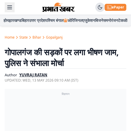
ePaper
होम
झारखण्ड
बिहार
उत्तर प्रदेश
पश्चिम बंगाल
ओरिजिनल
एजुकेशन
बिजनेस
मनोरंजन
टेक
ऑटो
Home
State
Bihar
Gopalganj
गोपालगंज की सड़कों पर लगा भीषण जाम,
पुलिस ने संभाला मोर्चा
Author
YUVRAJ RATAN
UPDATED:
WED, 13 MAY 2026 09:10 AM (IST)
विज्ञापन