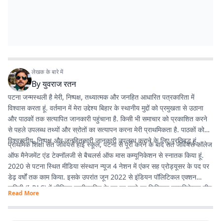
लेखक के बारे में
By
युवराज रतन
पटना जन्मस्थली है मेरी, निष्पक्ष, तथ्यात्मक और जनहित आधारित पत्रकारिता में
विश्वास करता हूं. वर्तमान में मेरा उद्देश्य बिहार के स्थानीय मुद्दों को प्रमुखता से उठाना
और पाठकों तक सत्यापित जानकारी पहुंचाना है. किसी भी समाचार को प्रकाशित करने
से पहले उपलब्ध तथ्यों और स्रोतों का सत्यापन करना मेरी प्राथमिकता है. पाठकों को
विश्वसनीय, निष्पक्ष और जनहितकारी जानकारी उपलब्ध कराने के लिए प्रतिबद्ध हूं.
प्राथमिक शिक्षा संत जेवियर्स हाई स्कूल, पटना से पूरी करने के बाद संत जेवियर्स कॉलेज
ऑफ मैनेजमेंट एंड टेक्नॉलजी से बैचलर्स ऑफ मास कम्यूनिकेशन से स्नातक किया हूं.
2020 से पटना स्थित मीडिया संस्थान न्यूज 4 नेशन में एंकर सह प्रोड्यूसर के पद पर
डेढ़ वर्षों तक काम किया. इसके उपरांत जून 2022 से इंडियन पॉलिटिकल एक्शन
कमिटी (I-PAC) में सीनियर एग्जीक्यूटिव के पद पर रहते हुए डिजिटल कम्यूनिकेशन टीम
Read More
में कार्य करने का मौका मिला. वर्तमान में प्रभात खबर में कंटेंट राइटर के पद पर हूं इसके
माध्यम से नागरिकों के पास तथ्यात्मक और सही सूचनाएँ, खबर और अपडेट देने का कार्य
कर रहा हूं.