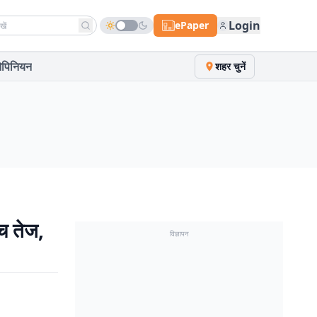
h news
Login
ePaper
पिनियन
शहर चुनें
ंच तेज,
विज्ञापन