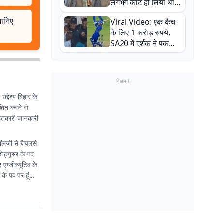
लगभग काट ही लिया था,
न्यूजीलैंड सीरीज से पहले
जानिए
Viral Video: एक कैच
बाल-बाल बचे
के लिए 1 करोड़ रुपये,
SA20 में दर्शक ने पकड़ा
एक हाथ से गजब का कैच
विज्ञापन
उद्देश्य बिहार के
ाशित करने से
नहितकारी जानकारी
नॉलजी से बैचलर्स
रोड्यूसर के पद
एग्जीक्यूटिव के
 के पद पर हूं