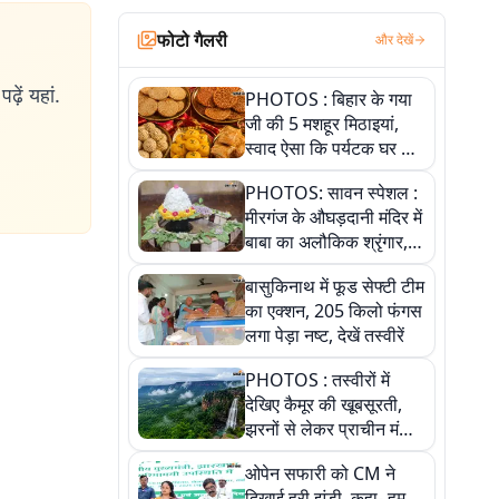
फोटो गैलरी
और देखें
ढ़ें यहां.
PHOTOS : बिहार के गया
जी की 5 मशहूर मिठाइयां,
स्वाद ऐसा कि पर्यटक घर ले
जाना नहीं भूलते, तस्वीरों में
PHOTOS: सावन स्पेशल :
देखें
मीरगंज के औघड़दानी मंदिर में
बाबा का अलौकिक श्रृंगार,
तस्वीरों में देखें महादेव के कई
बासुकिनाथ में फूड सेफ्टी टीम
मनमोहक स्वरूप
का एक्शन, 205 किलो फंगस
लगा पेड़ा नष्ट, देखें तस्वीरें
PHOTOS : तस्वीरों में
देखिए कैमूर की खूबसूरती,
झरनों से लेकर प्राचीन मंदिरों
तक प्रकृति और आस्था का
ओपेन सफारी को CM ने
अद्भुत संगम
दिखाई हरी झंडी, कहा- हम