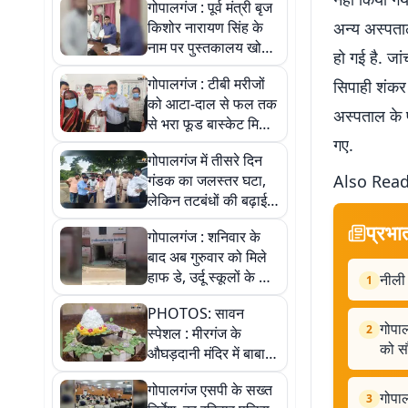
गोपालगंज : पूर्व मंत्री बृज
किशोर नारायण सिंह के
अन्य अस्पताल
नाम पर पुस्तकालय खोलने
हो गई है. जा
की मांग, विधायक को सौंपा
गोपालगंज : टीबी मरीजों
सिपाही शंकर 
गया मांगपत्र
को आटा-दाल से फल तक
अस्पताल के 
से भरा फूड बास्केट मिला,
जानें पूरी खबर
गए.
गोपालगंज में तीसरे दिन
गंडक का जलस्तर घटा,
Also Read
लेकिन तटबंधों की बढ़ाई
गई निगरानी, जानिए क्यों?
प्रभा
गोपालगंज : शनिवार के
बाद अब गुरुवार को मिले
हाफ डे, उर्दू स्कूलों के लिए
नीली 
1
उठी नई मांग, शिक्षा मंत्री
PHOTOS: सावन
को सौंपा पत्र
गोपाल
2
स्पेशल : मीरगंज के
को सौ
औघड़दानी मंदिर में बाबा
का अलौकिक श्रृंगार,
गोपालगंज एसपी के सख्त
तस्वीरों में देखें महादेव के
गोपाल
3