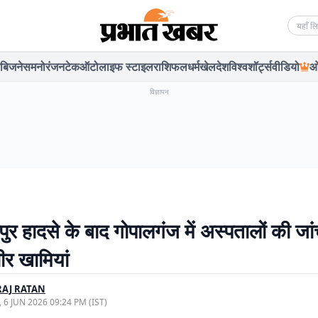
Searc
बिजनेस
मनोरंजन
टेक
ऑटो
लाइफ स्टाइल
राशिफल
धर्म
खेल
देश
विश्व
शॉर्ट्स
वीडियो
ओ
विज्ञापन
ुर हादसे के बाद गोपालगंज में अस्पतालों की जा
ीर खामियां
AJ RATAN
, 6 JUN 2026 09:24 PM (IST)