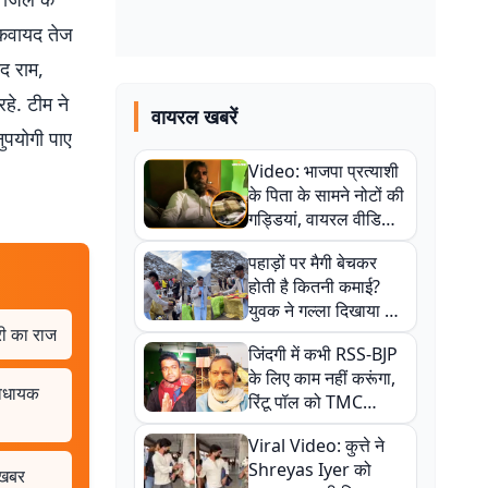
 कवायद तेज
द राम,
हे. टीम ने
वायरल खबरें
ुपयोगी पाए
Video: भाजपा प्रत्याशी
के पिता के सामने नोटों की
गड्डियां, वायरल वीडियो
से राजनीति में उबाल,
पहाड़ों पर मैगी बेचकर
अजित महतो बोले- TMC
होती है कितनी कमाई?
की गंदी चाल
युवक ने गल्ला दिखाया तो
करी का राज
नौकरी वालों के खड़े हो गए
जिंदगी में कभी RSS-BJP
कान
के लिए काम नहीं करूंगा,
 विधायक
रिंटू पॉल को TMC
ऑफिस में ले जाकर पीटा,
Viral Video: कुत्ते ने
Video वायरल
Shreyas Iyer को
 खबर