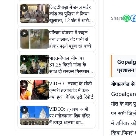
हुआ भव्य श्रृंगार
लिट्टीपाड़ा में डबल मर्डर
कांड का पुलिस ने किया
Share
खुलासा, 12 घंटे में आरोपी
गिरफ्तार
पश्चिम चंपारण में स्कूल
बना तालाब, गंदे पानी से
होकर पढ़ने पहुंच रहे बच्चे
भारत-नेपाल सीमा पर
Gopalgan
31.25 किलो गांजा के
प्रशासन न
साथ दो तस्कर गिरफ्तार,
नेपाली नंबर की बाइक
VIDEO : नवादा के छोटी
गोपालगंज से 
जब्त
कुमारी हत्याकांड में कब-
Gopalganj N
क्या हुआ, देखिए पूरी रिपोर्ट
मौत के बाद प
VIDEO: श्रावण नवमी
पर सभी जिलों
पर मनोकामना शिव मंदिर
में उमड़ा आस्था का
में शनिवार 
सैलाब, हर-हर महादेव के
किया,जिमसे फ
जयघोष से गूंजा परिसर