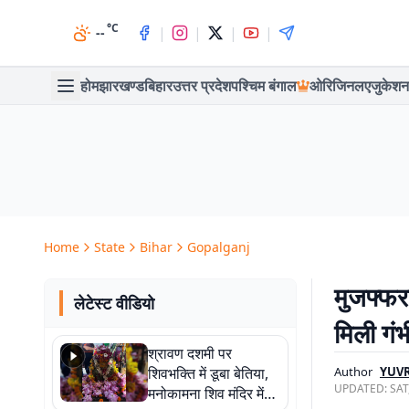
°C
|
|
|
|
--
होम
झारखण्ड
बिहार
उत्तर प्रदेश
पश्चिम बंगाल
ओरिजिनल
एजुकेशन
Home
State
Bihar
Gopalganj
मुजफ्फरप
लेटेस्ट वीडियो
मिली गंभ
श्रावण दशमी पर
शिवभक्ति में डूबा बेतिया,
Author
YUVR
UPDATED:
SAT
मनोकामना शिव मंदिर में