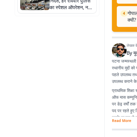
निर्देश, हर रविवार पुलिस
कई मनमोहक स्वरूप
का स्पेशल ऑपरेशन, नशे
गोपाल
के पूरे नेटवर्क पर होगी
4
क्यों?
कार्रवाई
लेखक के 
By
य
पटना जन्मस्थली है
स्थानीय मुद्दों
पहले उपलब्ध तथ्
उपलब्ध कराने के ल
प्राथमिक शिक्षा 
ऑफ मास कम्यूनिक
पर डेढ़ वर्षों त
पद पर रहते हुए ड
इसके माध्यम से 
Read More