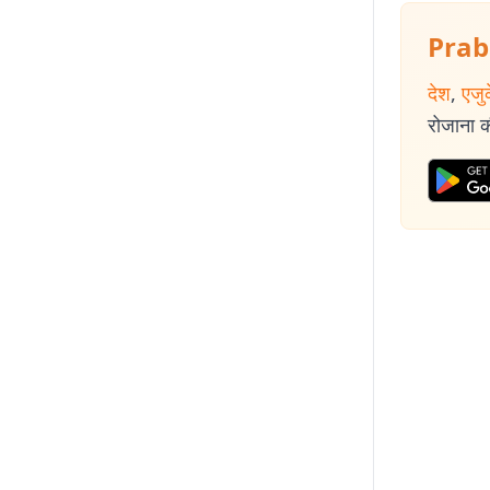
Prab
देश
,
एजु
रोजाना की