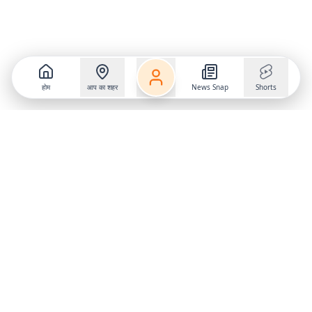
होम
आप का शहर
News Snap
Shorts
Follow us on
X
Download Mobile App
State
›
Jharkhand
›