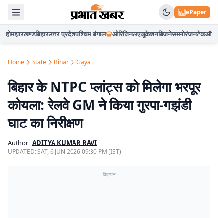
ePaper
होम
झारखण्ड
बिहार
उत्तर प्रदेश
पश्चिम बंगाल
ओरिजिनल
एजुकेशन
बिजनेस
मनोरंजन
टेक
ऑटो
Home
State
Bihar
Gaya
बिहार के NTPC प्लांट्स को मिलेगा भरपूर
कोयला: रेलवे GM ने किया गुरपा-गझंडी
घाट का निरीक्षण
Author
ADITYA KUMAR RAVI
UPDATED:
SAT, 6 JUN 2026 09:30 PM (IST)
विज्ञापन