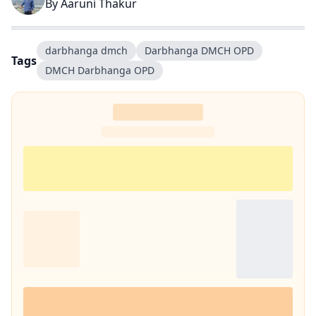
By
Aaruni Thakur
darbhanga dmch
Darbhanga DMCH OPD
Tags
DMCH Darbhanga OPD