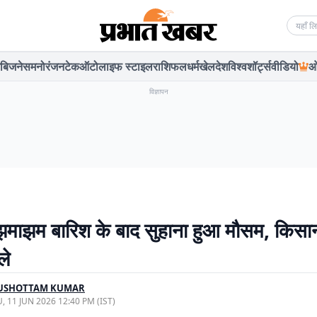
Searc
बिजनेस
मनोरंजन
टेक
ऑटो
लाइफ स्टाइल
राशिफल
धर्म
खेल
देश
विश्व
शॉर्ट्स
वीडियो
ओ
विज्ञापन
ं झमाझम बारिश के बाद सुहाना हुआ मौसम, किसान
ले
USHOTTAM KUMAR
, 11 JUN 2026 12:40 PM (IST)