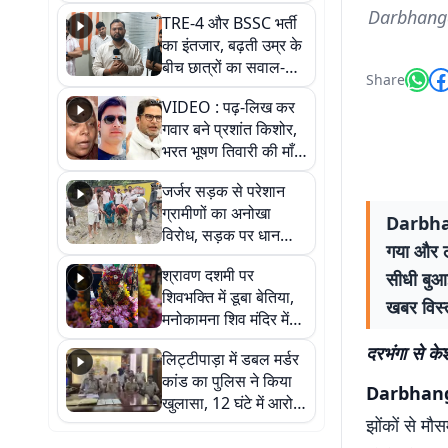
RJD, तेजस्वी को लेकर
Darbhanga
TRE-4 और BSSC भर्ती
क्या कहा, सुनिए
का इंतजार, बढ़ती उम्र के
बीच छात्रों का सवाल-
Share
आखिर कब आएगी बहाली?
VIDEO : पढ़-लिख कर
देखें वीडियो
गवार बने प्रशांत किशोर,
भरत भूषण तिवारी की माँ ने
कहा नहीं थी उम्मीद, बेटा
जर्जर सड़क से परेशान
था तो किसी को बोलने की
ग्रामीणों का अनोखा
नहीं थी हिम्मत
Darbhang
विरोध, सड़क पर धान
गया और ल
रोपकर और खाद डालकर
श्रावण दशमी पर
सीधी बुआ
जताया आक्रोश
शिवभक्ति में डूबा बेतिया,
खबर विस्
मनोकामना शिव मंदिर में
हुआ भव्य श्रृंगार
दरभंगा से केश
लिट्टीपाड़ा में डबल मर्डर
कांड का पुलिस ने किया
Darbhan
खुलासा, 12 घंटे में आरोपी
झोंकों से मौ
गिरफ्तार