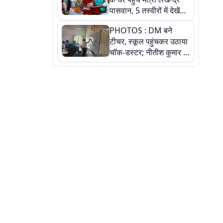
पासवान, 5 तस्वीरों में देखें
उस भावुक पल की पूरी
PHOTOS : DM बने
कहानी
टीचर, स्कूल पहुंचकर उठाया
चॉक-डस्टर; नीतीश कुमार के
इस चहेते अधिकारी को
जानिए