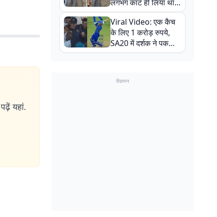
लगभग काट ही लिया था,
न्यूजीलैंड सीरीज से पहले
Viral Video: एक कैच
बाल-बाल बचे
के लिए 1 करोड़ रुपये,
SA20 में दर्शक ने पकड़ा
एक हाथ से गजब का कैच
विज्ञापन
ढ़ें यहां.