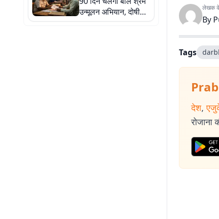
90 दिन चलेगा बाल श्रम
लेखक के 
उन्मूलन अभियान, दोषी
By
P
नियोजकों पर होगी
कार्रवाई
Tags
darb
Prab
देश
,
एजु
रोजाना की