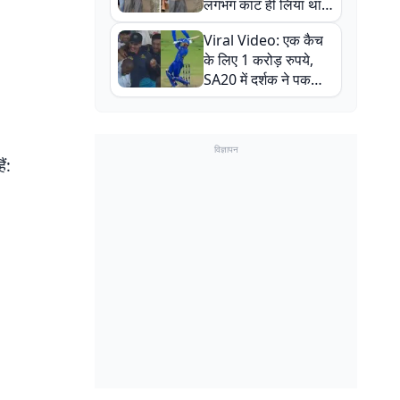
लगभग काट ही लिया था,
न्यूजीलैंड सीरीज से पहले
Viral Video: एक कैच
बाल-बाल बचे
के लिए 1 करोड़ रुपये,
SA20 में दर्शक ने पकड़ा
एक हाथ से गजब का कैच
विज्ञापन
ं: