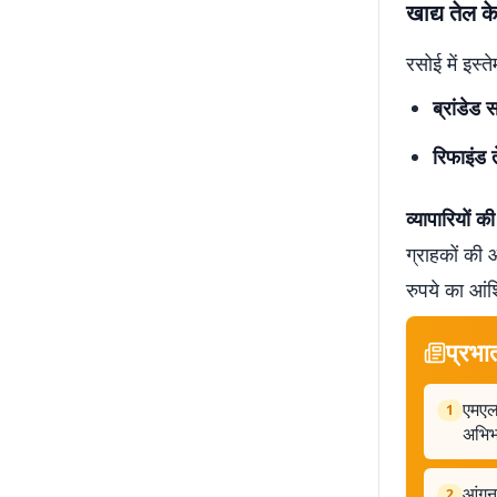
खाद्य तेल क
रसोई में इस्
ब्रांडेड 
रिफाइंड 
व्यापारियों 
ग्राहकों की 
रुपये का आं
प्रभा
एमएल 
1
अभि
आंगनब
2