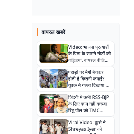
वायरल खबरें
Video: भाजपा प्रत्याशी
के पिता के सामने नोटों की
गड्डियां, वायरल वीडियो
से राजनीति में उबाल,
पहाड़ों पर मैगी बेचकर
अजित महतो बोले- TMC
होती है कितनी कमाई?
की गंदी चाल
युवक ने गल्ला दिखाया तो
नौकरी वालों के खड़े हो गए
जिंदगी में कभी RSS-BJP
कान
के लिए काम नहीं करूंगा,
रिंटू पॉल को TMC
ऑफिस में ले जाकर पीटा,
Viral Video: कुत्ते ने
Video वायरल
Shreyas Iyer को