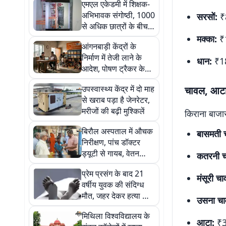
एमएल एकेडमी में शिक्षक-
अभिभावक संगोष्ठी, 1000
सरसों:
₹
से अधिक छात्रों के बीच
पहुंचे सिर्फ 4 अभिभावक
मक्का:
₹
आंगनबाड़ी केंद्रों के
निर्माण में तेजी लाने के
धान:
₹18
आदेश, पोषण ट्रैकर के
आंकड़ों की हुई समीक्षा
उपस्वास्थ्य केंद्र में दो माह
चावल, आटा 
से खराब पड़ा है जेनरेटर,
मरीजों की बढ़ी मुश्किलें
किराना बाजार
बिरौल अस्पताल में औचक
बासमती 
निरीक्षण, पांच डॉक्टर
ड्यूटी से गायब, वेतन
कतरनी च
रोकने की अनुशंसा
प्रेम प्रसंग के बाद 21
मंसूरी च
वर्षीय युवक की संदिग्ध
मौत, जहर देकर हत्या का
उसना चा
आरोप
मिथिला विश्वविद्यालय के
आटा:
₹