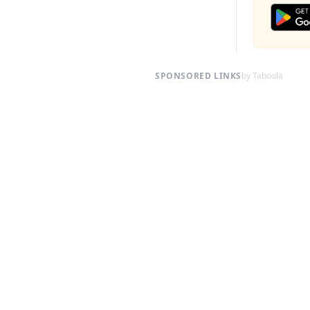
SPONSORED LINKS
by Taboola