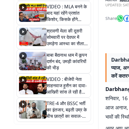
रोते हुई बेहोश; वीडियो में
UPDATED:
SAT
VIDEO : MLA बनने के
देखिए पूरा मामला
बाद यहां रहेंगे प्रशांत
Share
किशोर, किसके होंगे
पड़ोसी? वीडियो में देखिए
श्रावणी मेला की दूसरी
कैसा है पीके का नया
सोमवारी पर देवघर में
ठिकाना
उमड़ेगा आस्था का सैलाब,
तीन लाख से अधिक
बाबा बैद्यनाथ धाम में कूपन
श्रद्धालुओं के पहुंचने का
Darbhan
दर्शन बंद, उमड़ी कांवरियों
अनुमान
प्याज, अन
की भीड़
करें कतर
VIDEO : बीजेपी नेता
शाहनवाज हुसैन का दावा-
Darbhan
आखिरी सांस ले रही है
शनिवार, 16 म
RJD, तेजस्वी को लेकर
TRE-4 और BSSC भर्ती
क्या कहा, सुनिए
आज अनाज, द
का इंतजार, बढ़ती उम्र के
बीच छात्रों का सवाल-
भावों की स्थ
आखिर कब आएगी बहाली?
अगर आप आज ह
देखें वीडियो