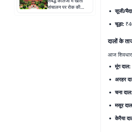
संबद्ध कॉलेजों में खाता
संचालन पर रोक की
सूजी/मैदा
संभावना संबद्ध कॉलेजों के
खाता संचालन पर लग
चूड़ा:
₹40
सकती है रोक
दालों के ता
आज शिवधारा ब
मूंग दाल:
अरहर दा
चना दाल
मसूर दाल
केरैया दा