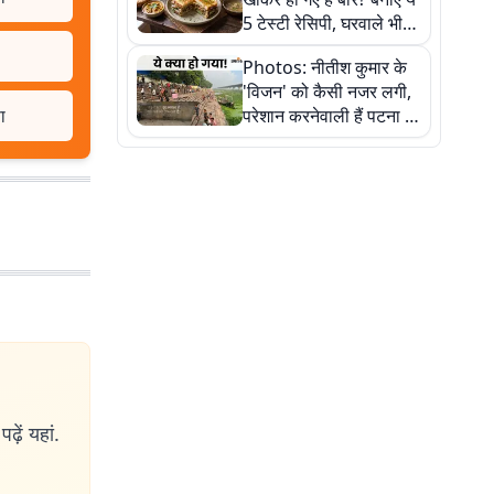
5 टेस्टी रेसिपी, घरवाले भी
मांगेंगे बार-बार
Photos: नीतीश कुमार के
'विजन' को कैसी नजर लगी,
ा
परेशान करनेवाली हैं पटना में
गंगा घाट की ये 11 तस्वीरें
ढ़ें यहां.