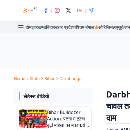
°C
|
|
|
|
--
होम
झारखण्ड
बिहार
उत्तर प्रदेश
पश्चिम बंगाल
ओरिजिनल
एजुकेशन
Home
State
Bihar
Darbhanga
Darbha
लेटेस्ट वीडियो
चावल तक,
Bihar Bulldozer
दाम
Action: पटना में टूटेगा
बूढ़ी महिला का मकान,रोते
Author
AAR