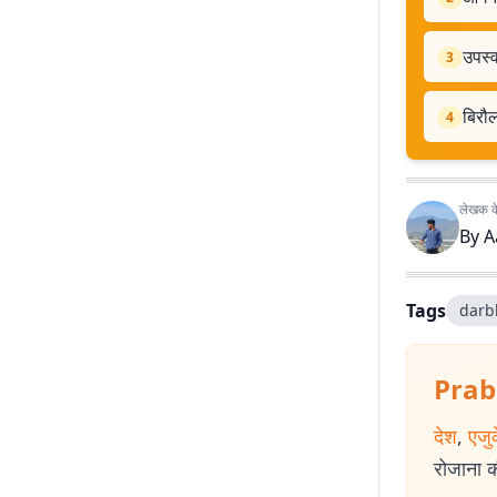
उपस्व
3
बिरौल
4
लेखक के 
By
A
Tags
darb
Prab
देश
,
एजु
रोजाना की