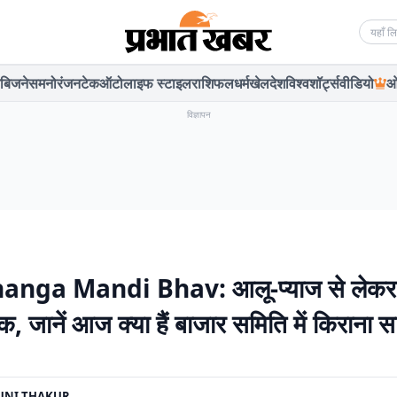
Searc
बिजनेस
मनोरंजन
टेक
ऑटो
लाइफ स्टाइल
राशिफल
धर्म
खेल
देश
विश्व
शॉर्ट्स
वीडियो
ओ
विज्ञापन
nga Mandi Bhav: आलू-प्याज से लेकर
 जानें आज क्या हैं बाजार समिति में किराना सा
UNI THAKUR