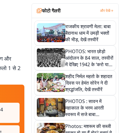
फोटो गैलरी
और देखें
राजकीय श्रावणी मेला: बाबा
बैद्यनाथ धाम में उमड़ी भक्तों
की भीड़, देखें तस्वीरें
PHOTOS: भारत छोड़ो
आंदोलन के 84 साल, तस्वीरों
ांग और
में देखिए 1942 के ‘करो या
किलो 1 से 2
मरो’ आंदोलन की कहानी
शहीद निर्मल महतो के शहादत
दिवस पर हेमंत सोरेन ने दी
श्रद्धांजलि, देखें तस्वीरें
PHOTOS : सावन में
महाकाल के भस्म आरती
 4
स्वरूप में सजे बाबा
औघड़दानी, तस्वीरों में करें
Photos: मशरूम की सब्जी
अद्भुत दर्शन
ा
खाकर हो गए हैं बोर? बनाएं ये