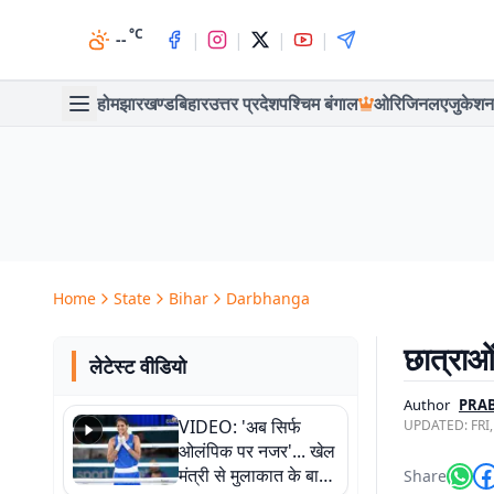
°C
|
|
|
|
--
होम
झारखण्ड
बिहार
उत्तर प्रदेश
पश्चिम बंगाल
ओरिजिनल
एजुकेशन
Home
State
Bihar
Darbhanga
छात्राओं
लेटेस्ट वीडियो
Author
PRAB
VIDEO: 'अब सिर्फ
UPDATED:
FRI
ओलंपिक पर नजर'... खेल
मंत्री से मुलाकात के बाद
Share