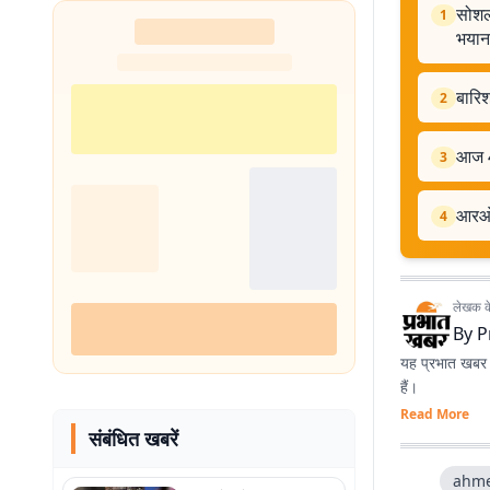
सोशल 
1
भया
बारिश
2
आज 4 
3
आरओबी
4
लेखक के 
By
P
यह प्रभात खबर क
हैं।
Read More
संबंधित खबरें
ahme