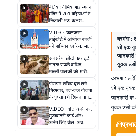
जैसमीन लंबोरिया का बड़ा
बेतिया: नीमिया माई स्थान
बयान
मंदिर में 201 महिलाओं ने
निकाली भव्य कलश
शोभायात्रा, शिवलिंग
VIDEO: कलकत्ता
प्राण-प्रतिष्ठा महोत्सव
दरभंगा : 
हाईकोर्ट में अभिषेक बनर्जी
शुरू
की याचिका खारिज, जानें
रहे एक य
क्या है पूरा मामला
जानकारी क
सनसरैया छोटी नहर टूटी,
युवक उसी
सड़क संपर्क बाधित,
मछली पालकों को भारी
दरभंगा : लहे
नुकसान
पंचायत सचिव घूस लेते
रहे एक युवक
गिरफ्तार, नल-जल योजना
के भुगतान में रिश्वत मांगना
जानकारी के अ
पड़ा भारी
युवक उसी कोच
VIDEO : वोट किसी को,
मुख्यमंत्री कोई और?
अनंत सिंह बोले- अब
प्रभा
जनता हर चुनाव में देगी
जवाब