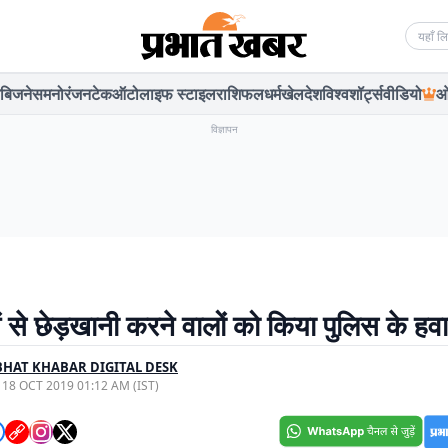
Searc
बिजनेस
मनोरंजन
टेक
ऑटो
लाइफ स्टाइल
राशिफल
धर्म
खेल
देश
विश्व
शॉर्ट्स
वीडियो
ओ
विज्ञापन
 से छेड़खानी करने वालों को किया पुलिस के हवा
HAT KHABAR DIGITAL DESK
, 18 OCT 2019 01:12 AM (IST)