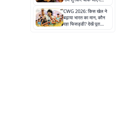
लेकिन स्वाद ऐसा कि बार-बार
CWG 2026: किस खेल ने
खाने का करेगा मन
बढ़ाया भारत का मान, कौन
रहा फिसड्डी? देखें पूरा
रिपोर्ट कार्ड