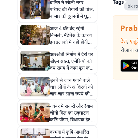
Tags
बारिश ने खोली नगर
bk ro
परिषद की तैयारी की पोल,
बाजार की दुकानों में घुसा
पानी
Prab
आज 4 घंटे बंद रहेगी
बिजली, मेंटेनेंस के कारण
देश
,
एजु
इन इलाकों में नहीं होगी
सप्लाई
रोजाना की
आरओबी निर्माण में देरी पर
डीएम सख्त, एजेंसियों को
तय समय में काम पूरा करने
का निर्देश
डूबने से जान गंवाने वाले
चार लोगों के आश्रितों को
चार-चार लाख रुपये की
सहायता
नवंबर में सकरी और रैयाम
चीनी मिल का उद्घाटन
करेंगे पीएम, विधायक ईश्वर
मंडल का दावा
दरभंगा में कृषि आधारित