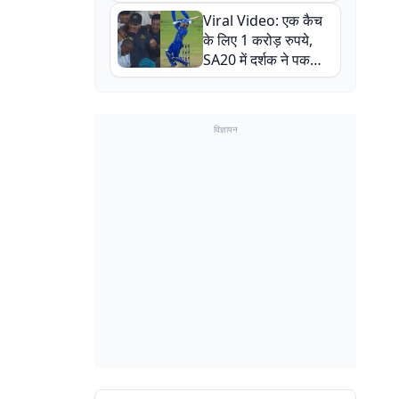
न्यूजीलैंड सीरीज से पहले
Viral Video: एक कैच
बाल-बाल बचे
के लिए 1 करोड़ रुपये,
SA20 में दर्शक ने पकड़ा
एक हाथ से गजब का कैच
विज्ञापन