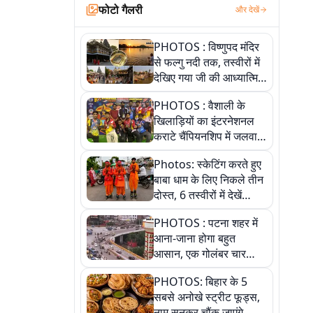
फोटो गैलरी
और देखें
PHOTOS : विष्णुपद मंदिर
से फल्गु नदी तक, तस्वीरों में
देखिए गया जी की आध्यात्मिक
पहचान
PHOTOS : वैशाली के
खिलाड़ियों का इंटरनेशनल
कराटे चैंपियनशिप में जलवा,
जीते 9 पदक, पांच तस्वीर से
Photos: स्केटिंग करते हुए
देखिए पूरा खेल
बाबा धाम के लिए निकले तीन
दोस्त, 6 तस्वीरों में देखें
आस्था और जुनून की कहानी
PHOTOS : पटना शहर में
आना-जाना होगा बहुत
आसान, एक गोलंबर चार
फ्लाईओवर को जोड़ेगा
PHOTOS: बिहार के 5
सबसे अनोखे स्ट्रीट फूड्स,
नाम सुनकर चौंक जाएंगे