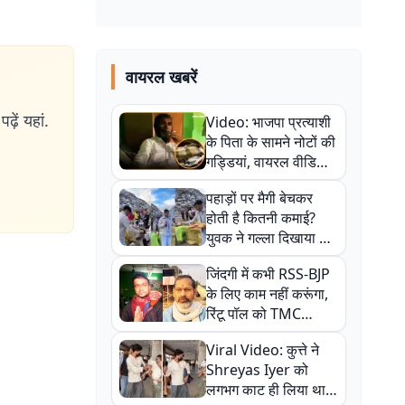
वायरल खबरें
ढ़ें यहां.
Video: भाजपा प्रत्याशी
के पिता के सामने नोटों की
गड्डियां, वायरल वीडियो
से राजनीति में उबाल,
पहाड़ों पर मैगी बेचकर
अजित महतो बोले- TMC
होती है कितनी कमाई?
की गंदी चाल
युवक ने गल्ला दिखाया तो
नौकरी वालों के खड़े हो गए
जिंदगी में कभी RSS-BJP
कान
के लिए काम नहीं करूंगा,
रिंटू पॉल को TMC
ऑफिस में ले जाकर पीटा,
Viral Video: कुत्ते ने
Video वायरल
Shreyas Iyer को
लगभग काट ही लिया था,