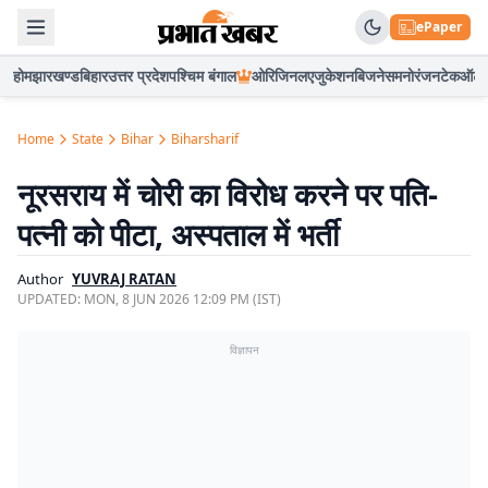
ePaper
होम
झारखण्ड
बिहार
उत्तर प्रदेश
पश्चिम बंगाल
ओरिजिनल
एजुकेशन
बिजनेस
मनोरंजन
टेक
ऑटो
Home
State
Bihar
Biharsharif
नूरसराय में चोरी का विरोध करने पर पति-
पत्नी को पीटा, अस्पताल में भर्ती
Author
YUVRAJ RATAN
UPDATED:
MON, 8 JUN 2026 12:09 PM (IST)
विज्ञापन