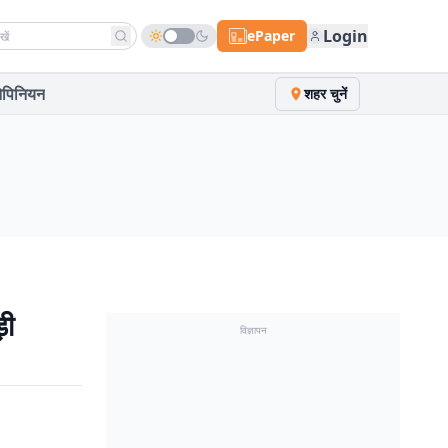
h news
Login
ePaper
पिनियन
शहर चुनें
़ी
विज्ञापन