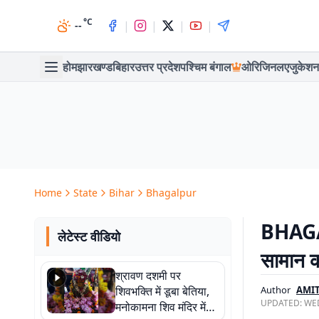
°C
|
|
|
|
--
होम
झारखण्ड
बिहार
उत्तर प्रदेश
पश्चिम बंगाल
ओरिजिनल
एजुकेशन
Home
State
Bihar
Bhagalpur
BHAGALP
लेटेस्ट वीडियो
सामान क
श्रावण दशमी पर
शिवभक्ति में डूबा बेतिया,
Author
AMI
UPDATED:
WED
मनोकामना शिव मंदिर में