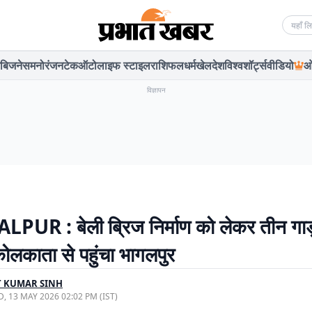
Searc
बिजनेस
मनोरंजन
टेक
ऑटो
लाइफ स्टाइल
राशिफल
धर्म
खेल
देश
विश्व
शॉर्ट्स
वीडियो
ओ
विज्ञापन
UR : बेली ब्रिज निर्माण को लेकर तीन गाड
ोलकाता से पहुंचा भागलपुर
T KUMAR SINH
, 13 MAY 2026 02:02 PM (IST)