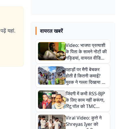
ढ़ें यहां.
वायरल खबरें
Video: भाजपा प्रत्याशी
के पिता के सामने नोटों की
गड्डियां, वायरल वीडियो
से राजनीति में उबाल,
पहाड़ों पर मैगी बेचकर
अजित महतो बोले- TMC
होती है कितनी कमाई?
की गंदी चाल
युवक ने गल्ला दिखाया तो
नौकरी वालों के खड़े हो गए
जिंदगी में कभी RSS-BJP
कान
के लिए काम नहीं करूंगा,
रिंटू पॉल को TMC
ऑफिस में ले जाकर पीटा,
Viral Video: कुत्ते ने
Video वायरल
Shreyas Iyer को