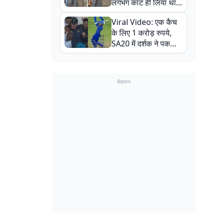
लगभग काट ही लिया था,
न्यूजीलैंड सीरीज से पहले
Viral Video: एक कैच
बाल-बाल बचे
के लिए 1 करोड़ रुपये,
SA20 में दर्शक ने पकड़ा
एक हाथ से गजब का कैच
विज्ञापन