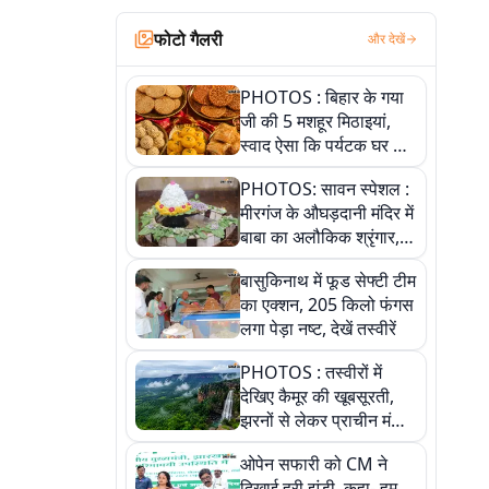
फोटो गैलरी
और देखें
PHOTOS : बिहार के गया
जी की 5 मशहूर मिठाइयां,
स्वाद ऐसा कि पर्यटक घर ले
जाना नहीं भूलते, तस्वीरों में
PHOTOS: सावन स्पेशल :
देखें
मीरगंज के औघड़दानी मंदिर में
बाबा का अलौकिक श्रृंगार,
तस्वीरों में देखें महादेव के कई
बासुकिनाथ में फूड सेफ्टी टीम
मनमोहक स्वरूप
का एक्शन, 205 किलो फंगस
लगा पेड़ा नष्ट, देखें तस्वीरें
PHOTOS : तस्वीरों में
देखिए कैमूर की खूबसूरती,
झरनों से लेकर प्राचीन मंदिरों
तक प्रकृति और आस्था का
ओपेन सफारी को CM ने
अद्भुत संगम
दिखाई हरी झंडी, कहा- हम