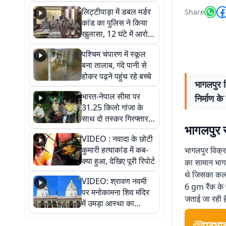
हुआ भव्य श्रृंगार
लिट्टीपाड़ा में डबल मर्डर
Share
कांड का पुलिस ने किया
खुलासा, 12 घंटे में आरोपी
गिरफ्तार
पश्चिम चंपारण में स्कूल
बना तालाब, गंदे पानी से
होकर पढ़ने पहुंच रहे बच्चे
भागलपुर व
भारत-नेपाल सीमा पर
निर्माण क
31.25 किलो गांजा के
साथ दो तस्कर गिरफ्तार,
भागलपुर स
नेपाली नंबर की बाइक
VIDEO : नवादा के छोटी
जब्त
कुमारी हत्याकांड में कब-
भागलपुर विक्रम
क्या हुआ, देखिए पूरी रिपोर्ट
का सामान भागल
थे जिसका कलर 
VIDEO: श्रावण नवमी
6 gm रैंक के 
पर मनोकामना शिव मंदिर
जताई जा रही ह
में उमड़ा आस्था का
सैलाब, हर-हर महादेव के
प्रभा
जयघोष से गूंजा परिसर