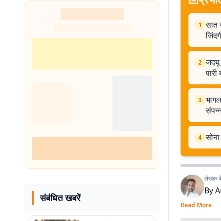
सात ज
1
जिंदग
जदयू
2
पारी 
भागलप
3
संपन्
सोना 
4
लेखक के 
By
A
संबंधित खबरें
Read More