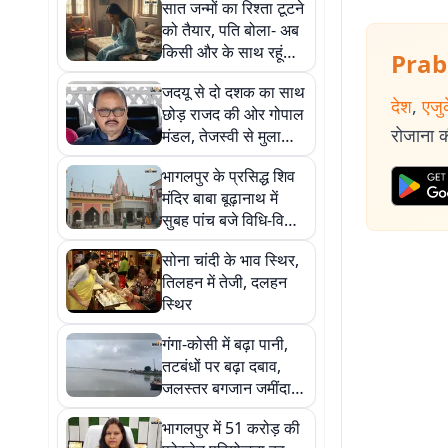
सात जन्मों का रिश्ता टूटने
को तैयार, पति बोला- अब
किसी और के साथ रहूंगा,
Prab
बच्चों के बीच जिंदगी के
जदयू से दो दशक का साथ
लिए जूझती रितु
देश
,
एजु
छोड़ राजद की ओर गोपाल
रोजाना की
मंडल, तेजस्वी से मुलाकात
के बाद सियासी पारी
भागलपुर के प्रसिद्ध शिव
बदलने के संकेत
मंदिर बाबा बूढ़ानाथ में
सुबह पांच बजे विधि-विधान
के साथ सरकारी पूजा
सोना चांदी के भाव स्थिर,
संपन्न
तिलहन में तेजी, दलहन
स्थिर
गंगा-कोसी में बढ़ा पानी,
तटबंधों पर बढ़ा दबाव,
जलस्तर बगजान जमींदारी
बांध पर चेतावनी स्तर पार
भागलपुर में 51 करोड़ की